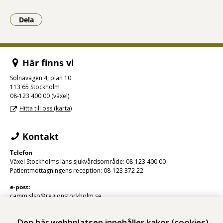
Dela
- Klicka för att öppna delningsalternativ.
Här finns vi
Solnavägen 4, plan 10
113 65 Stockholm
08-123 400 00 (växel)
Hitta till oss (karta)
Kontakt
Telefon
Växel Stockholms läns sjukvårdsområde: 08-123 400 00
Patientmottagningens reception: 08-123 372 22
e-post:
camm.slso@regionstockholm.se
Den här webbplatsen innehåller kakor (cookies)