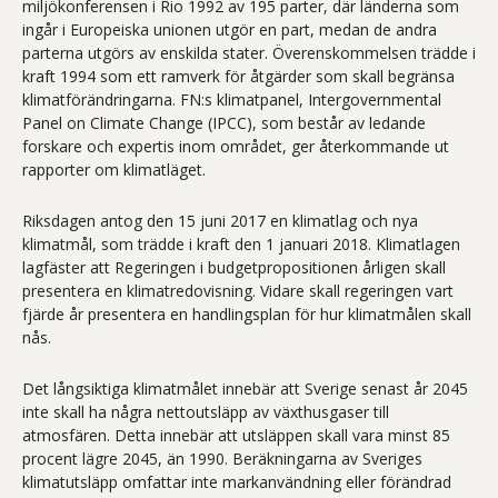
miljökonferensen i Rio 1992 av 195 parter, där länderna som
ingår i Europeiska unionen utgör en part, medan de andra
parterna utgörs av enskilda stater. Överenskommelsen trädde i
kraft 1994 som ett ramverk för åtgärder som skall begränsa
klimatförändringarna. FN:s klimatpanel, Intergovernmental
Panel on Climate Change (IPCC), som består av ledande
forskare och expertis inom området, ger återkommande ut
rapporter om klimatläget.
Riksdagen antog den 15 juni 2017 en klimatlag och nya
klimatmål, som trädde i kraft den 1 januari 2018. Klimatlagen
lagfäster att Regeringen i budgetpropositionen årligen skall
presentera en klimatredovisning. Vidare skall regeringen vart
fjärde år presentera en handlingsplan för hur klimatmålen skall
nås.
Det långsiktiga klimatmålet innebär att Sverige senast år 2045
inte skall ha några nettoutsläpp av växthusgaser till
atmosfären. Detta innebär att utsläppen skall vara minst 85
procent lägre 2045, än 1990. Beräkningarna av Sveriges
klimatutsläpp omfattar inte markanvändning eller förändrad