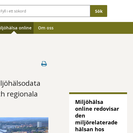
Sökfält
iljöhälsa online
Om oss
iljöhälsodata
h regionala
Miljöhälsa
online redovisar
den
miljörelaterade
hälsan hos