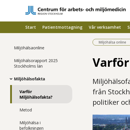
Start
Patientmottagning
Vår verksamhet
S
Miljöhälsa online
Miljöhälsaonline
Varför
Miljöhälsorapport 2025
Stockholms län
Miljöhälsofakta
Miljöhälsof
från Stockh
Varför
Miljöhälsofakta?
politiker o
Metod
Miljöhälsa i
befolkningen