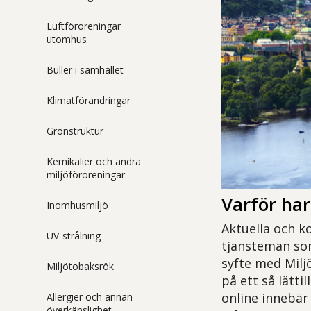
Luftföroreningar
utomhus
Buller i samhället
Klimatförändringar
Grönstruktur
Kemikalier och andra
miljöföroreningar
Varför har
Inomhusmiljö
Aktuella och ko
UV-strålning
tjänstemän som
syfte med Milj
Miljötobaksrök
på ett så lätti
online innebär
Allergier och annan
överkänslighet