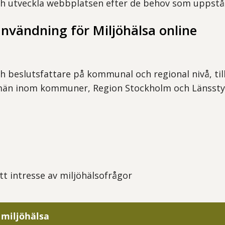
h utveckla webbplatsen efter de behov som uppstå
användning för Miljöhälsa online
h beslutsfattare på kommunal och regional nivå, til
män inom kommuner, Region Stockholm och Länssty
t intresse av miljöhälsofrågor
miljöhälsa