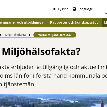
Lyssna
Language
eminarier och utbildningar
Rapporter och kunskapsstöd
M
Befintlig sida:
Miljöhälsofakta
Varför Miljöhälsofakta?
 Miljöhälsofakta?
akta erbjuder lättillgänglig och aktuell m
olms län för i första hand kommunala oc
ch tjänstemän.