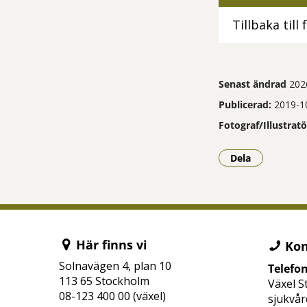
Tillbaka till
Senast ändrad
202
Publicerad:
2019-1
Fotograf/Illustratö
Dela
- Klicka för a
Här finns vi
Kon
Solnavägen 4, plan 10
Telefo
113 65 Stockholm
Växel S
08-123 400 00 (växel)
sjukvår