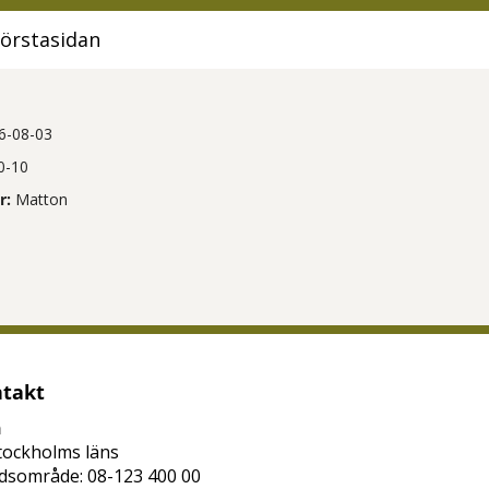
 förstasidan
6-08-03
0-10
r:
Matton
tt öppna delningsalternativ.
takt
n
tockholms läns
dsområde: 08-123 400 00