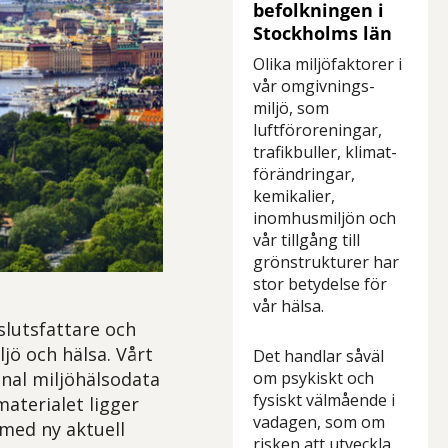
befolkningen i
Stockholms län
Olika miljöfaktorer i
vår omgivnings-
miljö, som
luftföroreningar,
trafikbuller, klimat-
förändringar,
kemikalier,
inomhusmiljön och
vår tillgång till
grönstrukturer har
stor betydelse för
vår hälsa.
slutsfattare och
ö och hälsa. Vårt
Det handlar såväl
om psykiskt och
onal miljöhälsodata
fysiskt välmående i
materialet ligger
vadagen, som om
 med ny aktuell
risken att utveckla