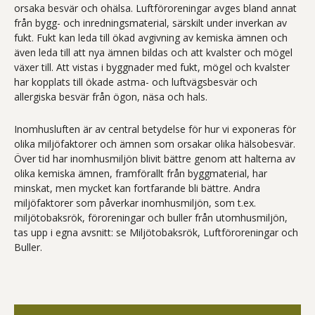
orsaka besvär och ohälsa. Luftföroreningar avges bland annat
från bygg- och inredningsmaterial, särskilt under inverkan av
fukt. Fukt kan leda till ökad avgivning av kemiska ämnen och
även leda till att nya ämnen bildas och att kvalster och mögel
växer till. Att vistas i byggnader med fukt, mögel och kvalster
har kopplats till ökade astma- och luftvägsbesvär och
allergiska besvär från ögon, näsa och hals.
Inomhusluften är av central betydelse för hur vi exponeras för
olika miljöfaktorer och ämnen som orsakar olika hälsobesvär.
Över tid har inomhusmiljön blivit bättre genom att halterna av
olika kemiska ämnen, framförallt från byggmaterial, har
minskat, men mycket kan fortfarande bli bättre. Andra
miljöfaktorer som påverkar inomhusmiljön, som t.ex.
miljötobaksrök, föroreningar och buller från utomhusmiljön,
tas upp i egna avsnitt: se Miljötobaksrök, Luftföroreningar och
Buller.