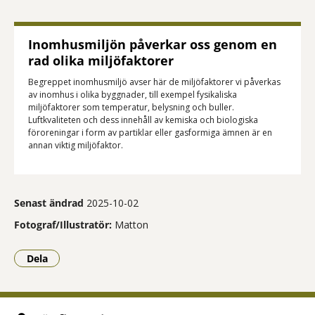
Inomhusmiljön påverkar oss genom en
rad olika miljöfaktorer
Begreppet inomhusmiljö avser här de miljöfaktorer vi påverkas
av inomhus i olika byggnader, till exempel fysikaliska
miljöfaktorer som temperatur, belysning och buller.
Luftkvaliteten och dess innehåll av kemiska och biologiska
föroreningar i form av partiklar eller gasformiga ämnen är en
annan viktig miljöfaktor.
Senast ändrad
2025-10-02
Fotograf/Illustratör:
Matton
Dela
- Klicka för att öppna delningsalternativ.