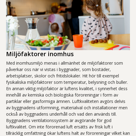
Miljöfaktorer inomhus
Med inomhusmiljö menas i allmänhet de miljöfaktorer som
påverkar oss när vi vistas i byggnader, som bostäder,
arbetsplatser, skolor och fritidslokaler. Hit hör till exempel
fysikaliska miljöfaktorer som temperatur, belysning och buller.
En annan viktig miljöfaktor är luftens kvalitet, i synnerhet dess
innehåll av kemiska och biologiska föroreningar i form av
partiklar eller gasformiga ämnen. Luftkvaliteten avgörs delvis
av byggnadens utformning, materialval och installationer men
också av byggnadens underhåll och vad den används till.
Byggnadens ventilationssystem är avgörande för god
luftkvalitet. Om inte förorenad luft ersätts av frisk luft i
tillräcklig omfattning ökar luftens halt av föroreningar vilket kan