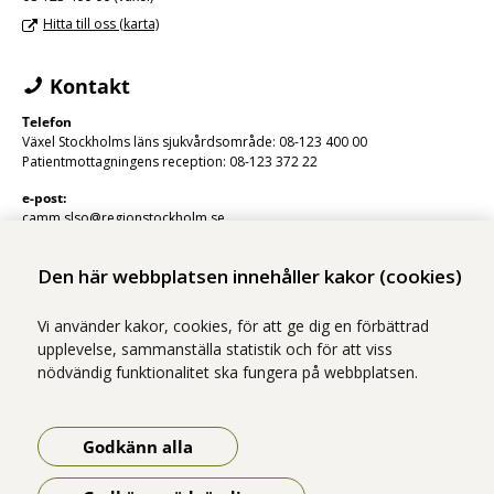
Hitta till oss (karta)
Kontakt
Telefon
Växel Stockholms läns sjukvårdsområde: 08-123 400 00
Patientmottagningens reception: 08-123 372 22
e-post:
camm.slso@regionstockholm.se
Den här webbplatsen innehåller kakor (cookies)
Vi använder kakor, cookies, för att ge dig en förbättrad
upplevelse, sammanställa statistik och för att viss
nödvändig funktionalitet ska fungera på webbplatsen.
Vi ingår i Stockholms läns sjukvårdsområde som erbjuder hälso- och
sjukvård i Region Stockholms regi.
Godkänn alla
Samtliga bilder på webbplatsen är tagna av fotograf Yanan Li om inget
annat namn anges.