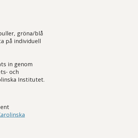
uller, gröna/blå
 på individuell
ats in genom
ts- och
linska Institutet.
ient
arolinska