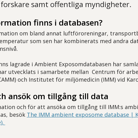
a forskare samt offentliga myndigheter.
ormation finns i databasen?
rmation om bland annat luftföroreningar, transportb
emperatur som sen har kombinerats med andra data
nsnivå.
inns lagrade i Ambient Exposomdatabasen har saml
ar utvecklats i samarbete mellan Centrum för arbe
CAMM) och Institutet för miljömedicin (IMM) vid Karo
h ansök om tillgång till data
ation och för att ansöka om tillgång till IMM:s amb
as, besök
The IMM ambient exposome database | K
e)
.