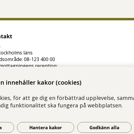
takt
n
tockholms läns
dsområde: 08-123 400 00
mottagningens reception:
372 22
 innehåller kakor (cookies)
lso@regionstockholm.se
kies, för att ge dig en förbättrad upplevelse, samma
ndig funktionalitet ska fungera på webbplatsen.
a
Hantera kakor
Godkänn alla