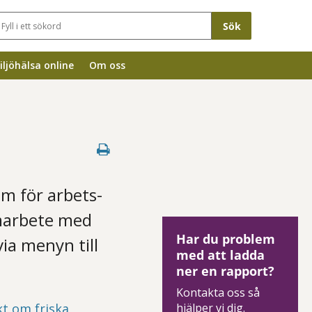
Sökfält
iljöhälsa online
Om oss
m för arbets-
amarbete med
Har du problem
via menyn till
med att ladda
ner en rapport?
Kontakta oss så
kt om friska
hjälper vi dig.