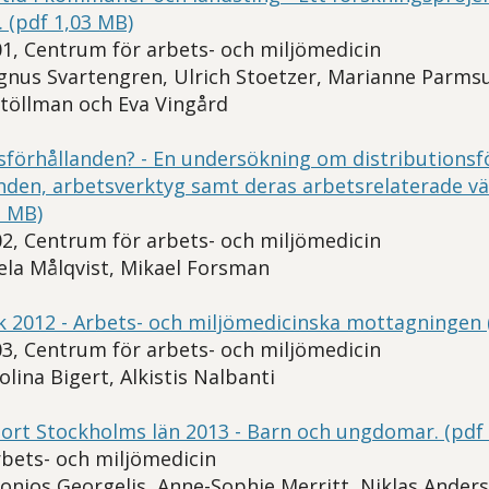
. (pdf 1,03 MB)
1, Centrum för arbets- och miljömedicin
gnus Svartengren, Ulrich Stoetzer, Marianne Parm
Stöllman och Eva Vingård
sförhållanden? - En undersökning om distributionsf
nden, arbetsverktyg samt deras arbetsrelaterade v
1 MB)
2, Centrum för arbets- och miljömedicin
gela Målqvist, Mikael Forsman
ik 2012 - Arbets- och miljömedicinska mottagningen 
3, Centrum för arbets- och miljömedicin
olina Bigert, Alkistis Nalbanti
ort Stockholms län 2013 - Barn och ungdomar. (pdf
bets- och miljömedicin
tonios Georgelis, Anne-Sophie Merritt, Niklas Ande