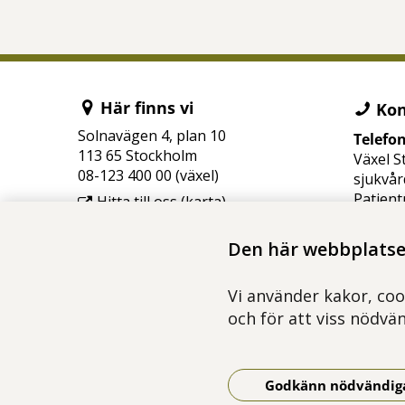
Här finns vi
Kon
Solnavägen 4, plan 10
Telefo
113 65 Stockholm
Växel S
08-123 400 00 (växel)
sjukvår
Patient
Hitta till oss (karta)
08-123 
Den här webbplatsen
e-post:
camm.s
Vi använder kakor, coo
och för att viss nödvä
Godkänn nödvändig