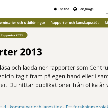
Lyssna
Language
eminarier och utbildningar
Rapporter och kunskapsstöd
M
Befintlig sida:
Rapporter 2013
rter 2013
läsa och ladda ner rapporter som Centru
dicin tagit fram på egen hand eller i s
r. Du hittar publikationer från olika år 
tid i kommuner och landsting - Ett forskningsproje