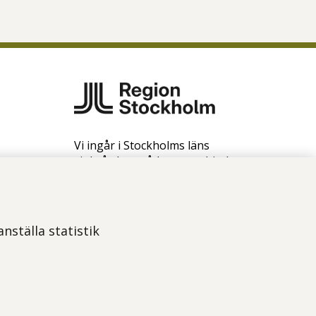
Vi ingår i Stockholms läns
sjukvårdsområde som erbjuder
hälso- och sjukvård i Region
Stockholms regi.
Samtliga bilder på webbplatsen är
nställa statistik
tagna av fotograf Yanan Li om
inget annat namn anges.
Om webbplatsen
Tillgänglighetsredogörelse