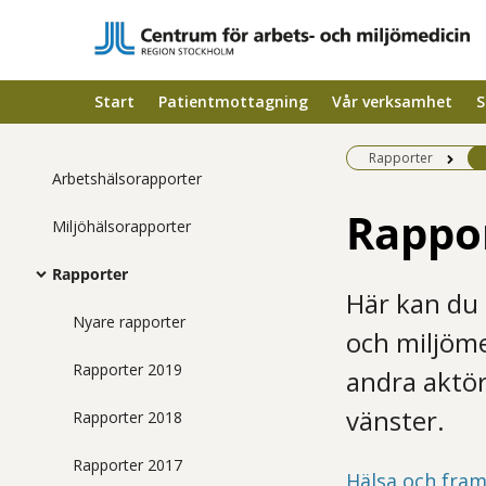
Start
Patientmottagning
Vår verksamhet
S
Rapporter
Arbetshälsorapporter
Rappo
Miljöhälsorapporter
Rapporter
Här kan du 
Nyare rapporter
och miljöme
Rapporter 2019
andra aktöre
vänster.
Rapporter 2018
Rapporter 2017
Hälsa och fram