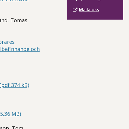
Maila oss
sund, Tomas
örares
älbefinnande och
(pdf 374 kB)
 5,36 MB)
rsson, Tom