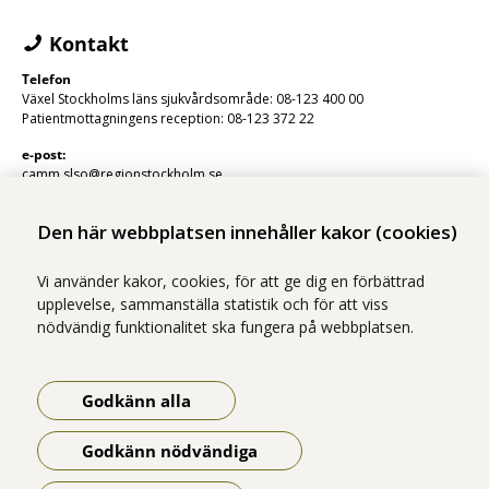
Kontakt
Telefon
Växel Stockholms läns sjukvårdsområde: 08-123 400 00
Patientmottagningens reception: 08-123 372 22
e-post:
camm.slso@regionstockholm.se
Den här webbplatsen innehåller kakor (cookies)
Vi använder kakor, cookies, för att ge dig en förbättrad
upplevelse, sammanställa statistik och för att viss
nödvändig funktionalitet ska fungera på webbplatsen.
Vi ingår i Stockholms läns sjukvårdsområde som erbjuder hälso- och
sjukvård i Region Stockholms regi.
Godkänn alla
Samtliga bilder på webbplatsen är tagna av fotograf Yanan Li om inget
annat namn anges.
Godkänn nödvändiga
Om webbplatsen