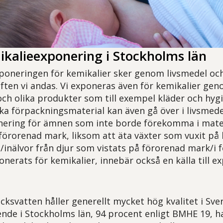
ikalieexponering i Stockholms län
poneringen för kemikalier sker genom livsmedel och
ten vi andas. Vi exponeras även för kemikalier ge
ch olika produkter som till exempel kläder och hygi
lika förpackningsmaterial kan även gå över i livsme
ering för ämnen som inte borde förekomma i maten.
örorenad mark, liksom att äta växter som vuxit på
t/inälvor från djur som vistats på förorenad mark/i 
ponerats för kemikalier, innebär också en källa till e
ksvatten håller generellt mycket hög kvalitet i Sver
oende i Stockholms län, 94 procent enligt BMHE 19,