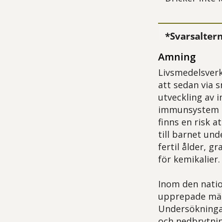
*Svarsalter
Amning
Livsmedelsver
att sedan via 
utveckling av
immunsystem oc
finns en risk 
till barnet und
fertil ålder, 
för kemikalier.
Inom den natio
upprepade mätn
Undersökningar
och nedbrytni