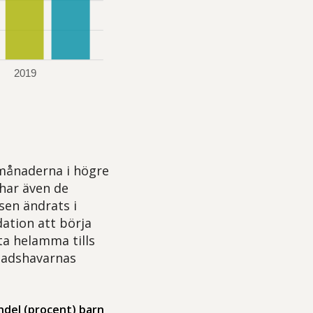
månaderna i högre
har även de
sen ändrats i
ation att börja
ta helamma tills
dnadshavarnas
ndel (procent) barn