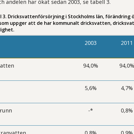
h andelen har ökat sedan 2003, se tabell 3.
ll 3. Dricksvattenförsörjning i Stockholms län, förändring 
 som uppger att de har kommunalt dricksvatten, dricksva
lighet.
2003
2011
atten
94,0%
94,0
5,6%
4,7%
runn
-*
0,8%
kranvatten
0,8%
0,9%