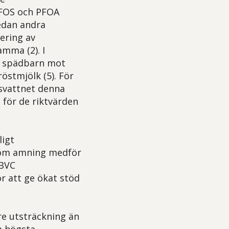
PFOS och PFOA
edan andra
ering av
mma (2). I
r spädbarn mot
östmjölk (5). För
ksvattnet denna
 för de riktvärden
ligt
 som amning medför
 BVC
r att ge ökat stöd
re utsträckning än
m högsta