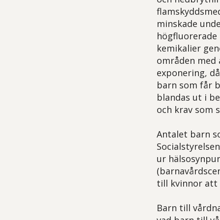
flamskyddsmed
minskade unde
högfluorerade 
kemikalier gen
områden med ar
exponering, då 
barn som får b
blandas ut i b
och krav som s
Antalet barn s
Socialstyrelse
ur hälsosynpun
(barnavårdscen
till kvinnor a
Barn till vård
vad barn till 