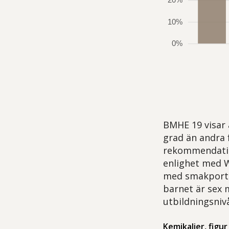
BMHE 19 visar
grad än andra 
rekommendation
enlighet med W
med smakportion
barnet är sex 
utbildningsnivå
Kemikalier, figu