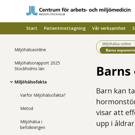
Start
Patientmottagning
Vår verksamhet
S
Miljöhälsa online
Miljöhälsaonline
Befintlig sida:
Barns exponerin
Miljöhälsorapport 2025
Barns 
Stockholms län
Miljöhälsofakta
Barn kan ta
Varför Miljöhälsofakta?
hormonstör
Metod
visar att e
upp i åldra
Miljöhälsa i
befolkningen