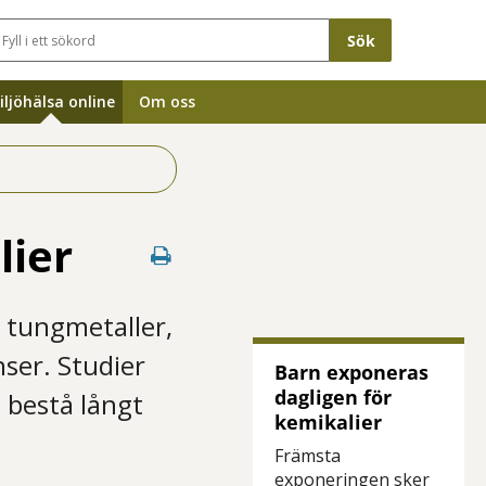
Sökfält
iljöhälsa online
Om oss
lier
m tungmetaller,
er. Studier
Barn exponeras
dagligen för
h bestå långt
kemikalier
Främsta
exponeringen sker