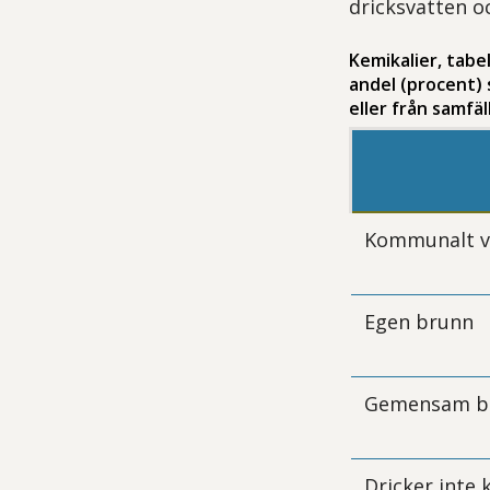
dricksvatten oc
Kemikalier, tabe
andel (procent)
eller från samfäl
Kommunalt v
Egen brunn
Gemensam b
Dricker inte 