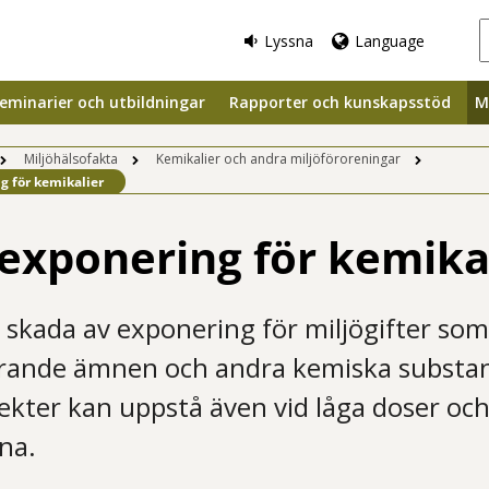
Lyssna
Language
eminarier och utbildningar
Rapporter och kunskapsstöd
M
Miljöhälsofakta
Kemikalier och andra miljöföroreningar
g för kemikalier
exponering för kemika
 skada av exponering för miljögifter so
ande ämnen och andra kemiska substans
ffekter kan uppstå även vid låga doser oc
rna.