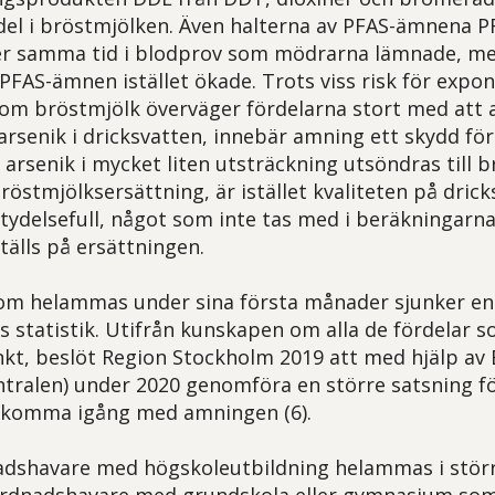
el i bröstmjölken. Även halterna av PFAS-ämnena 
r samma tid i blodprov som mödrarna lämnade, m
PFAS-ämnen istället ökade. Trots viss risk för expon
om bröstmjölk överväger fördelarna stort med att a
senik i dricksvatten, innebär amning ett skydd fö
arsenik i mycket liten utsträckning utsöndras till br
röstmjölksersättning, är istället kvaliteten på dric
etydelsefull, något som inte tas med i beräkningarna
tälls på ersättningen.
om helammas under sina första månader sjunker en
ns statistik. Utifrån kunskapen om alla de fördelar
kt, beslöt Region Stockholm 2019 att med hjälp av
tralen) under 2020 genomföra en större satsning fö
tt komma igång med amningen (6).
nadshavare med högskoleutbildning helammas i stör
vårdnadshavare med grundskola eller gymnasium so