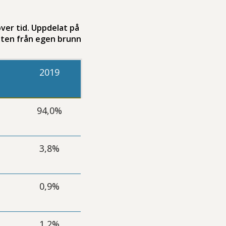
över tid. Uppdelat på
tten från egen brunn
2019
%
94,0%
3,8%
0,9%
1,2%