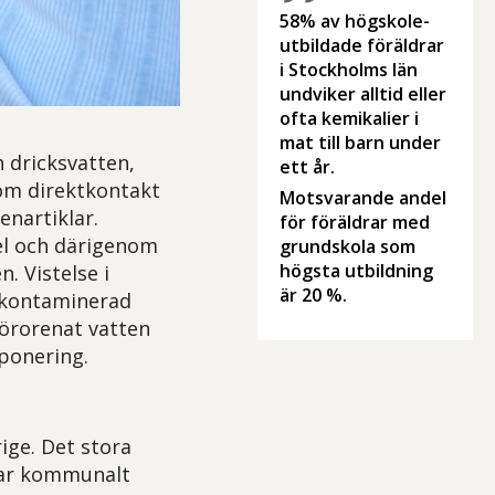
58% av högskole-
utbildade föräldrar
i Stockholms län
undviker alltid eller
ofta kemikalier i
mat till barn under
 dricksvatten,
ett år.
nom direktkontakt
Motsvarande andel
enartiklar.
för föräldrar med
del och därigenom
grundskola som
högsta utbildning
 Vistelse i
är 20 %.
 kontaminerad
förorenat vatten
xponering.
ige. Det stora
 har kommunalt