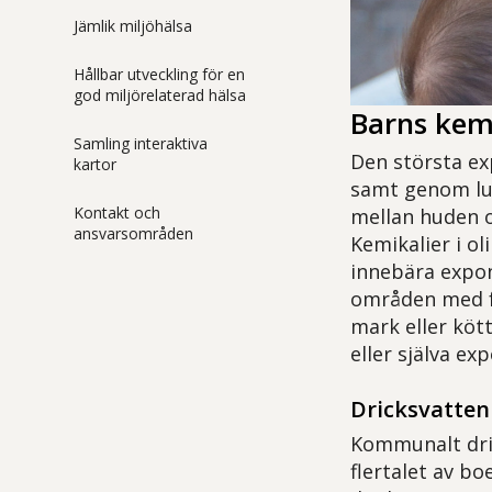
Jämlik miljöhälsa
Hållbar utveckling för en
god miljörelaterad hälsa
Barns kem
Samling interaktiva
Den största ex
kartor
samt genom luf
Kontakt och
mellan huden o
ansvarsområden
Kemikalier i o
innebära expon
områden med f
mark eller köt
eller själva ex
Dricksvatten
Kommunalt dric
flertalet av b