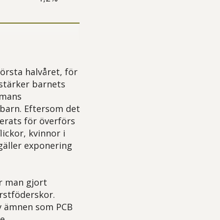
sta halvåret, för
stärker barnets
mmans
 barn. Eftersom det
erats för överförs
ickor, kvinnor i
gäller exponering
r man gjort
rstföderskor.
 av ämnen som PCB
de