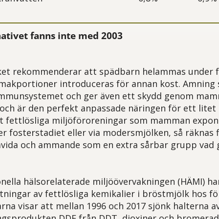
nativet fanns inte med 2003
ket rekommenderar att spädbarn helammas under för
smakportioner introduceras för annan kost. Amning 
 immunsystemet och ger även ett skydd genom ma
h är den perfekt anpassade näringen för ett litet
att fettlösliga miljöföroreningar som mamman expon
er fosterstadiet eller via modersmjölken, så räknas fl
gravida och ammande som en extra sårbar grupp vad 
nella hälsorelaterade miljöövervakningen (HÄMI) ha
ingar av fettlösliga kemikalier i bröstmjölk hos fö
na visar att mellan 1996 och 2017 sjönk halterna
ngsprodukten DDE från DDT, dioxiner och bromera