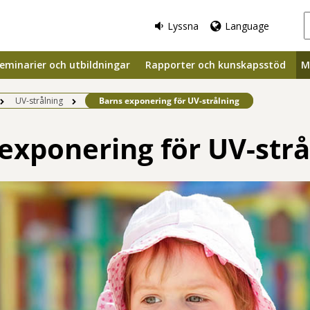
Lyssna
Language
eminarier och utbildningar
Rapporter och kunskapsstöd
M
Befintlig sida:
UV-strålning
Barns exponering för UV-strålning
exponering för UV-strå