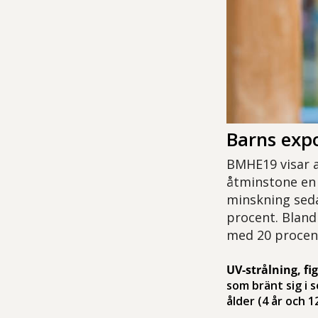
Barns expo
BMHE19 visar a
åtminstone en 
minskning seda
procent. Bland
med 20 procen
UV-strålning, fig
som bränt sig i
ålder (4 år och 12