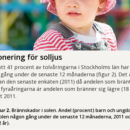
nering för solljus
tt 41 procent av tolvåringarna i Stockholms län har 
gång under de senaste 12 månaderna (figur 2). Det ä
n den senaste enkäten (2011) då andelen som bränt
 fyraåringarna är andelen som bränner sig lägre (18
t 2011.
ur 2.
Brännskador i solen. Andel (procent) barn och ungd
 solen någon gång under de senaste 12 månaderna, 2011 oc
 år).