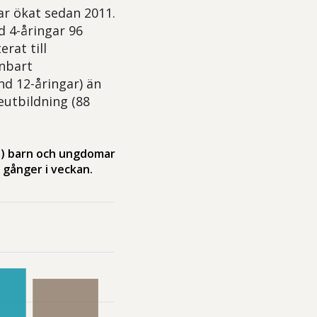
ar ökat sedan 2011.
d 4-åringar 96
rat till
enbart
nd 12-åringar) än
eutbildning (88
nt) barn och ungdomar
 gånger i veckan.