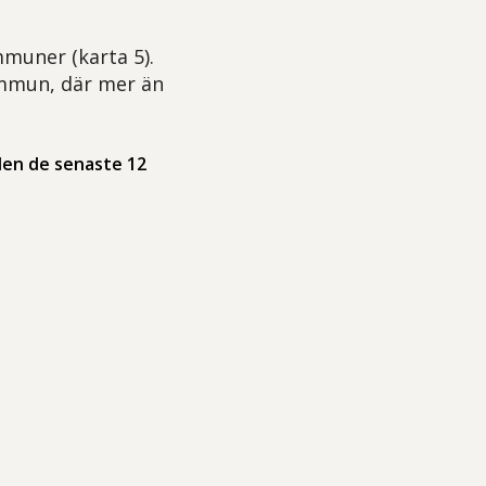
muner (karta 5).
ommun, där mer än
olen de senaste 12