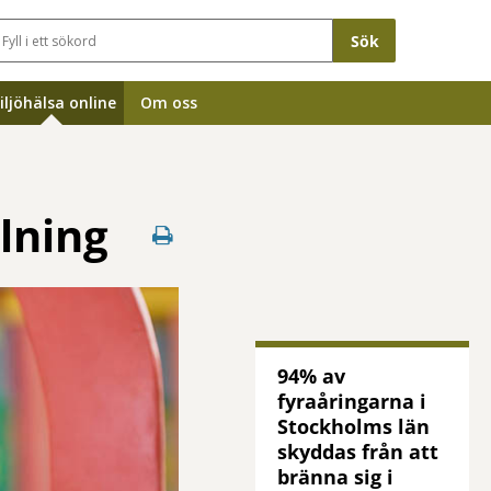
Sökfält
iljöhälsa online
Om oss
lning
94% av
fyraåringarna i
Stockholms län
skyddas från att
bränna sig i