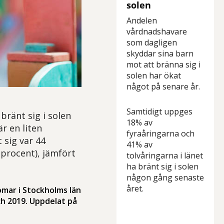
solen
Andelen
vårdnadshavare
som dagligen
skyddar sina barn
mot att bränna sig i
solen har ökat
något på senare år.
Samtidigt uppges
bränt sig i solen
18% av
r en liten
fyraåringarna och
 sig var 44
41% av
 procent), jämfört
tolvåringarna i länet
ha bränt sig i solen
någon gång senaste
året.
omar i Stockholms län
h 2019. Uppdelat på