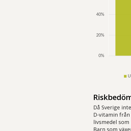
Riskbedöm
Då Sverige inte
D-vitamin från
livsmedel som b
Barn som växer 