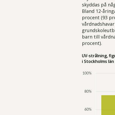
skyddas på någo
Bland 12-åring
procent (93 pr
vårdnadshavarn
grundskoleutbi
barn till vård
procent).
UV-strålning, fi
i Stockholms län