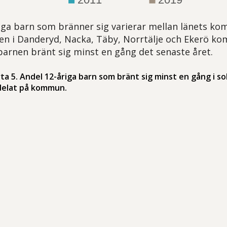
iga barn som bränner sig varierar mellan länets kom
en i Danderyd, Nacka, Täby, Norrtälje och Ekerö k
barnen bränt sig minst en gång det senaste året.
rta 5. Andel 12-åriga barn som bränt sig minst en gång i s
elat på kommun.