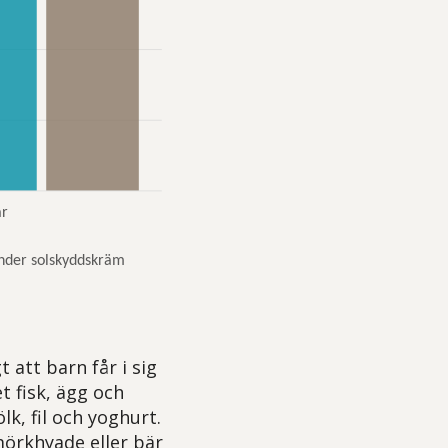
 att barn får i sig
t fisk, ägg och
k, fil och yoghurt.
mörkhyade eller bär