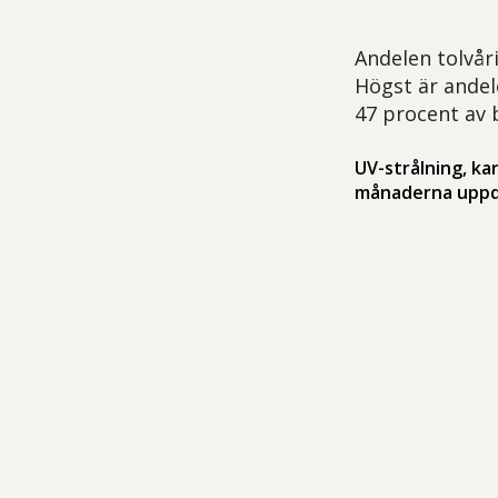
Andelen tolvår
Högst är andel
47 procent av 
UV-strålning, ka
månaderna uppd