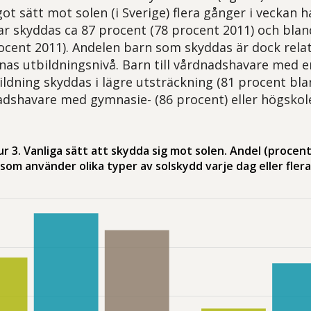
t sätt mot solen (i Sverige) flera gånger i veckan h
ar skyddas ca 87 procent (78 procent 2011) och blan
ocent 2011). Andelen barn som skyddas är dock relate
as utbildningsnivå. Barn till vårdnadshavare med 
ldning skyddas i lägre utsträckning (81 procent bla
nadshavare med gymnasie- (86 procent) eller högskol
gur 3. Vanliga sätt att skydda sig mot solen. Andel (proce
 som använder olika typer av solskydd varje dag eller flera