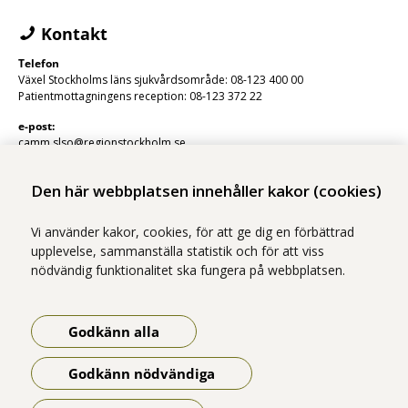
Kontakt
Telefon
Växel Stockholms läns sjukvårdsområde: 08-123 400 00
Patientmottagningens reception: 08-123 372 22
e-post:
camm.slso@regionstockholm.se
Den här webbplatsen innehåller kakor (cookies)
Vi använder kakor, cookies, för att ge dig en förbättrad
upplevelse, sammanställa statistik och för att viss
nödvändig funktionalitet ska fungera på webbplatsen.
Vi ingår i Stockholms läns sjukvårdsområde som erbjuder hälso- och
sjukvård i Region Stockholms regi.
Godkänn alla
Samtliga bilder på webbplatsen är tagna av fotograf Yanan Li om inget
annat namn anges.
Godkänn nödvändiga
Om webbplatsen