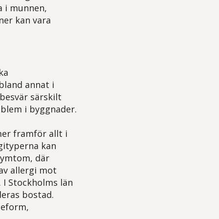
a i munnen,
oner kan vara
ska
land annat i
besvär särskilt
oblem i byggnader.
r framför allt i
rgityperna kan
asymtom, där
av allergi mot
. I Stockholms län
deras bostad.
deform,