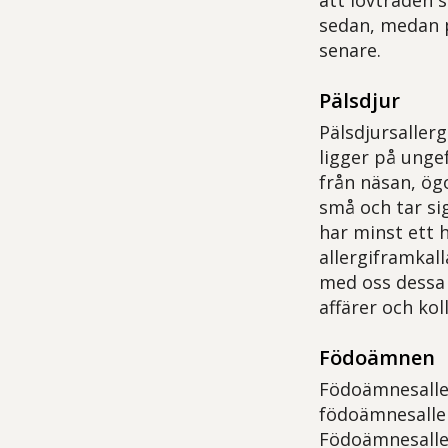
att lövträden s
sedan, medan p
senare.
Pälsdjur
Pälsdjursaller
ligger på unge
från näsan, ög
små och tar sig
har minst ett h
allergiframkall
med oss dessa 
affärer och koll
Födoämnen
Födoämnesaller
födoämnesallerg
Födoämnesaller