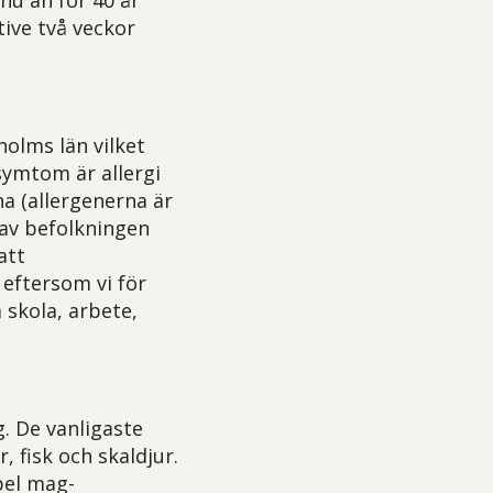
nu än för 40 år
ive två veckor
holms län vilket
symtom är allergi
a (allergenerna är
 av befolkningen
att
 eftersom vi för
 skola, arbete,
. De vanligaste
 fisk och skaldjur.
pel mag-