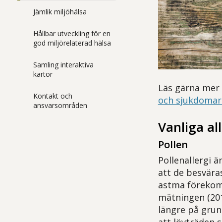
Jämlik miljöhälsa
Hållbar utveckling för en
god miljörelaterad hälsa
Samling interaktiva
kartor
Läs gärna mer 
Kontakt och
och sjukdomar 
ansvarsområden
Vanliga al
Pollen
Pollenallergi ä
att de besväras
astma förekomm
mätningen (201
längre på grun