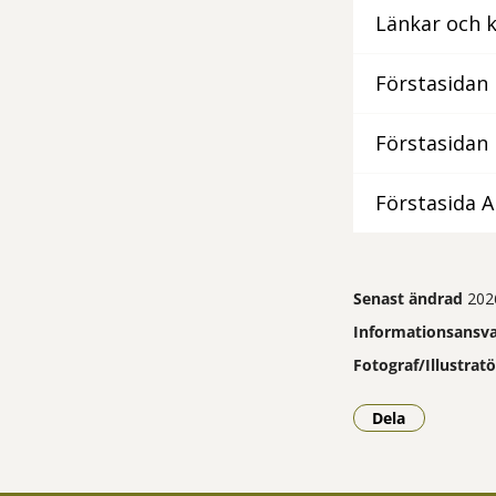
Länkar och
Förstasidan 
Förstasidan 
Förstasida A
Senast ändrad
202
Informationsansva
Fotograf/Illustratö
Dela
- Klicka för a