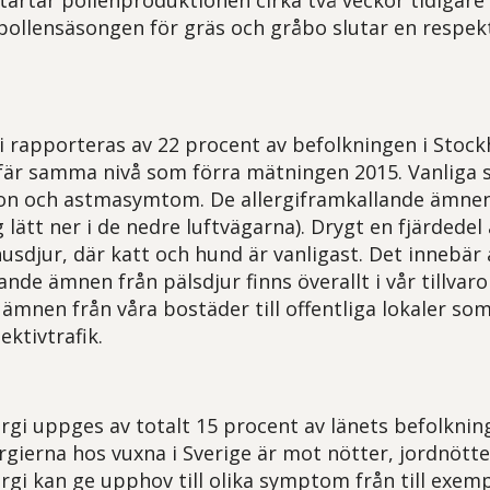
tartar pollenproduktionen cirka två veckor tidigare 
ollensäsongen för gräs och gråbo slutar en respekt
gi rapporteras av 22 procent av befolkningen i Stock
fär samma nivå som förra mätningen 2015. Vanliga 
on och astmasymtom. De allergiframkallande ämnen
 lätt ner i de nedre luftvägarna). Drygt en fjärdedel
usdjur, där katt och hund är vanligast. Det innebär 
ande ämnen från pälsdjur finns överallt i vår tillvaro
ämnen från våra bostäder till offentliga lokaler som
ektivtrafik.
gi uppges av totalt 15 procent av länets befolkning
ierna hos vuxna i Sverige är mot nötter, jordnötter,
gi kan ge upphov till olika symptom från till exem