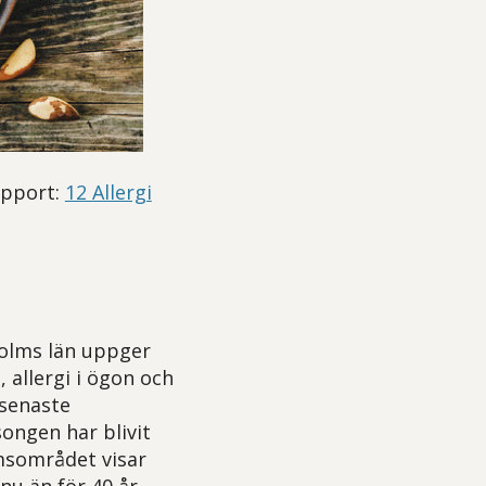
apport:
12 Allergi
kholms län uppger
 allergi i ögon och
 senaste
songen har blivit
msområdet visar