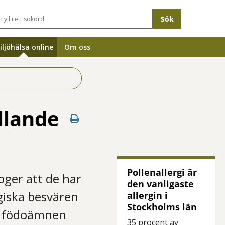
Sökfält
iljöhälsa online
Om oss
llande
Pollenallergi är
pger att de har
den vanligaste
rgiska besvären
allergin i
Stockholms län
ka födoämnen
35 procent av