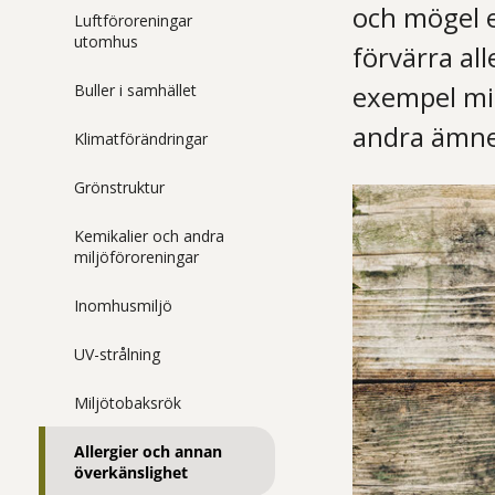
och mögel e
Luftföroreningar
utomhus
förvärra all
exempel mil
Buller i samhället
andra ämne
Klimatförändringar
Grönstruktur
Kemikalier och andra
miljöföroreningar
Inomhusmiljö
UV-strålning
Miljötobaksrök
Allergier och annan
överkänslighet