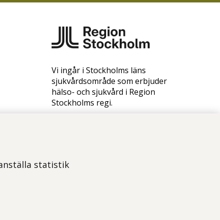
Vi ingår i Stockholms läns
sjukvårdsområde som erbjuder
hälso- och sjukvård i Region
Stockholms regi.
Samtliga bilder på webbplatsen är
tagna av fotograf Yanan Li om
inget annat namn anges.
Om webbplatsen
nställa statistik
Tillgänglighetsredogörelse