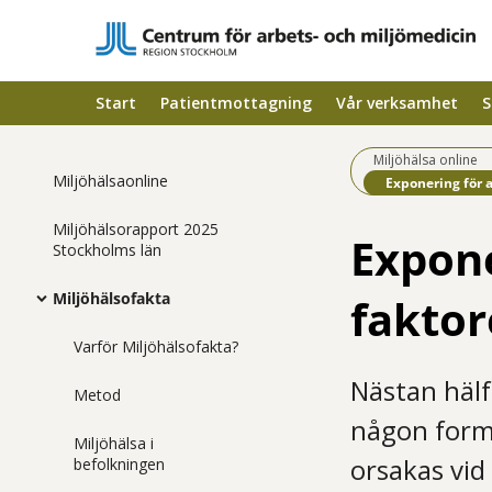
Start
Patientmottagning
Vår verksamhet
S
Miljöhälsa online
Miljöhälsaonline
Befintlig sida:
Exponering för a
Miljöhälsorapport 2025
Expone
Stockholms län
Miljöhälsofakta
faktor
Varför Miljöhälsofakta?
Nästan hälf
Metod
någon form 
Miljöhälsa i
orsakas vid
befolkningen