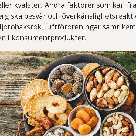
ller kvalster. Andra faktorer som kan fra
ergiska besvär och överkänslighetsreaktio
jötobaksrök, luftföroreningar samt kemi
n i konsumentprodukter.