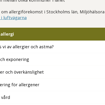
 mellan olika kommuner i länet
om allergiförekomst i Stockholms län, Miljöhälsor
i luftvägarna
allergi
 vi av allergier och astma?
ch exponering
ier och överkänslighet
ring för allergener
r vård