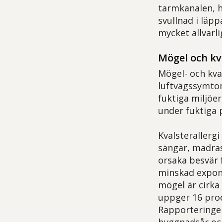
tarmkanalen, h
svullnad i läp
mycket allvarli
Mögel och kv
Mögel- och kval
luftvägssymto
fuktiga miljöer
under fuktiga 
Kvalsterallerg
sängar, madrass
orsaka besvär 
minskad expone
mögel är cirka
uppger 16 proc
Rapporteringen