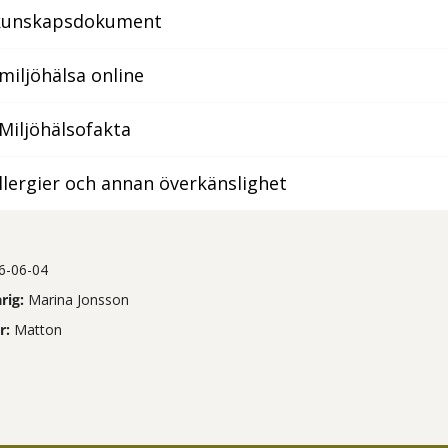
 kunskapsdokument
miljöhälsa online
Miljöhälsofakta
llergier och annan överkänslighet
6-06-04
rig:
Marina Jonsson
r:
Matton
tt öppna delningsalternativ.