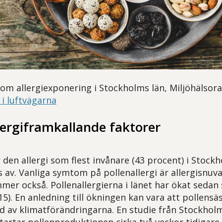
om allergiexponering i Stockholms län, Miljöhälsor
i luftvägarna
lergiframkallande faktorer
r den allergi som flest invånare (43 procent) i Stoc
 av. Vanliga symtom på pollenallergi är allergisnuva,
er också. Pollenallergierna i länet har ökat sedan
5). En anledning till ökningen kan vara att pollensä
d av klimatförändringarna. En studie från Stockhol