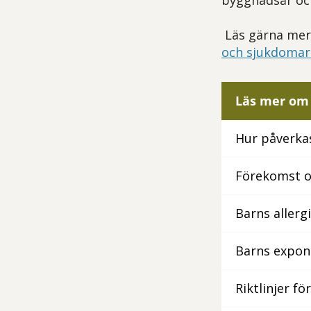
byggnadsår och
Läs gärna mer 
och sjukdomar 
Läs mer om 
Hur påverkas
Förekomst o
Barns allerg
Barns expone
Riktlinjer fö