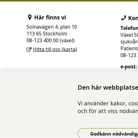
Här finns vi
Kon
Solnavägen 4, plan 10
Telefo
113 65 Stockholm
Växel S
08-123 400 00 (växel)
sjukvår
Patient
Hitta till oss (karta)
08-123 
e-post:
camm.s
Den här webbplatsen
Vi använder kakor, coo
och för att viss nödvä
Godkänn nödvändig