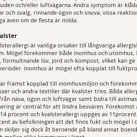
uden och/eller luftvägarna. Andra symptom är klåd
par och svalg, rinnande ögon och snuva, vissa reakti
ga även om de flesta är milda.
alster
sterallergi är vanliga orsaker till långvariga allergi
m. Mögel förekommer både inomhus och utomhus, b
, förmultnande löv, jord och kompost, vilket kan ge 
perioder. Inomhus är mögel ofta kopplat till fuktpr
i är främst kopplad till inomhusmiljön och förekomme
er och andra textilier där kvalster trivs. Båda alle
från näsa, ögon och luftvägar samt bidra till astm
ring är central för att lindra besvären. Förekomst 
 14 procent och kvalsterallergi uppges av 11procent
ent av befolkningen att det finns fukt och mögel i 
 skiljer sig dock åt beroende på bland annat boen