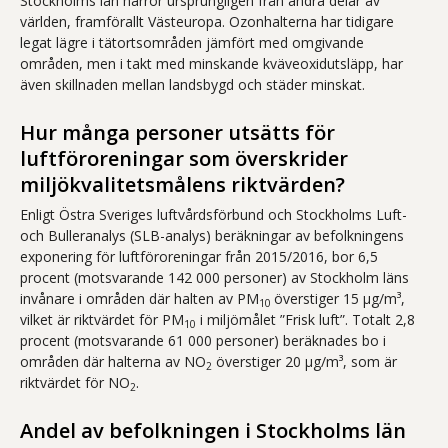
Stockholms län härrör ursprungligen från andra delar av
världen, framförallt Västeuropa. Ozonhalterna har tidigare
legat lägre i tätortsområden jämfört med omgivande
områden, men i takt med minskande kväveoxidutsläpp, har
även skillnaden mellan landsbygd och städer minskat.
Hur många personer utsätts för
luftföroreningar som överskrider
miljökvalitetsmålens riktvärden?
Enligt Östra Sveriges luftvårdsförbund och Stockholms Luft-
och Bulleranalys (SLB-analys) beräkningar av befolkningens
exponering för luftföroreningar från 2015/2016, bor 6,5
procent (motsvarande 142 000 personer) av Stockholm läns
invånare i områden där halten av PM
överstiger 15 µg/m³,
10
vilket är riktvärdet för PM
i miljömålet ”Frisk luft”. Totalt 2,8
10
procent (motsvarande 61 000 personer) beräknades bo i
områden där halterna av NO
överstiger 20 µg/m³, som är
2
riktvärdet för NO
.
2
Andel av befolkningen i Stockholms län