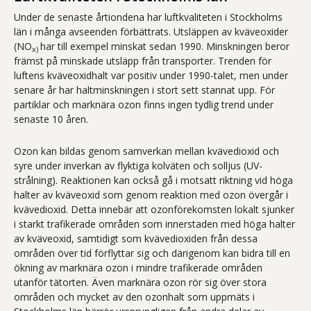
Under de senaste årtiondena har luftkvaliteten i Stockholms
län i många avseenden förbättrats. Utsläppen av kväveoxider
(NO
har till exempel minskat sedan 1990. Minskningen beror
x)
främst på minskade utsläpp från transporter. Trenden för
luftens kväveoxidhalt var positiv under 1990-talet, men under
senare år har haltminskningen i stort sett stannat upp. För
partiklar och marknära ozon finns ingen tydlig trend under
senaste 10 åren.
Ozon kan bildas genom samverkan mellan kvävedioxid och
syre under inverkan av flyktiga kolväten och solljus (UV-
strålning). Reaktionen kan också gå i motsatt riktning vid höga
halter av kväveoxid som genom reaktion med ozon övergår i
kvävedioxid. Detta innebär att ozonförekomsten lokalt sjunker
i starkt trafikerade områden som innerstaden med höga halter
av kväveoxid, samtidigt som kvävedioxiden från dessa
områden över tid förflyttar sig och därigenom kan bidra till en
ökning av marknära ozon i mindre trafikerade områden
utanför tätorten. Även marknära ozon rör sig över stora
områden och mycket av den ozonhalt som uppmäts i