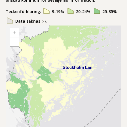
önskad kommun för detaljerad information.
Teckenförklaring:
9-19%
20-24%
25-35%
Data saknas (-).