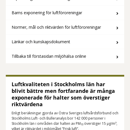
Barns exponering för luftföroreningar
Normer, mål och riktvärden för luftföroreningar
Länkar och kunskapsdokument
Tillbaka till förstasidan miljöhälsa online
Luftkvaliteten i Stockholms län har
blivit bättre men fortfarande är många
exponerade för halter som överstiger
riktvärdena
Enligt beräkningar gjorda av Östra Sveriges luftvårdsförbund och
Stockholms Luft- och Bulleranalys bor 142 000 personer i
Stockholm län i områden där halten av PM
överstiger 15 µg/m³,
10
vilket är riktvärdet i miljömålet ”Frisk luft”.