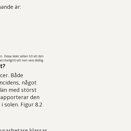
mande är:
. Dessa leder sällan till att den
 (malignt) och kan vara dödlig.
t?
cer. Både
incidens, något
län med störst
rapporterar den
 solen. Figur 8.2
usarbetare klassas