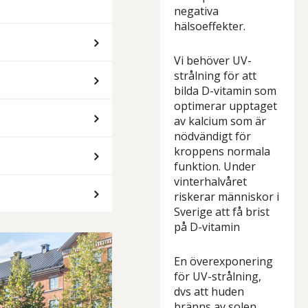
negativa
hälsoeffekter.
Vi behöver UV-
strålning för att
bilda D-vitamin som
optimerar upptaget
av kalcium som är
nödvändigt för
kroppens normala
funktion. Under
vinterhalvåret
riskerar människor i
Sverige att få brist
på D-vitamin
En överexponering
för UV-strålning,
dvs att huden
bränns av solen