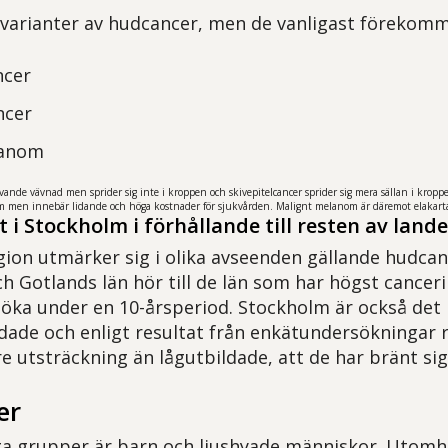
a varianter av hudcancer, men de vanligast förekom
ncer
ncer
lanom
ivande vävnad men sprider sig inte i kroppen och skivepitelcancer sprider sig mera sällan i kroppen
m men innebär lidande och höga kostnader för sjukvården. Malignt melanom är däremot elakartad
t i Stockholm i förhållande till resten av lande
ion utmärker sig i olika avseenden gällande hudcan
h Gotlands län hör till de län som har högst cancer
öka under en 10-årsperiod. Stockholm är också det 
dade och enligt resultat från enkätundersökningar 
 utsträckning än lågutbildade, att de har bränt sig i
er
iga grupper är barn och ljushyade människor. Utomh