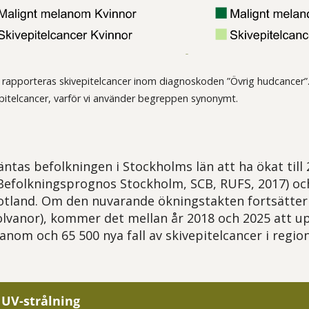
n rapporteras skivepitelcancer inom diagnoskoden ”Övrig hudcancer”.
pitelcancer, varför vi använder begreppen synonymt.
äntas befolkningen i Stockholms län att ha ökat till
: Befolkningsprognos Stockholm, SCB, RUFS, 2017) och
tland. Om den nuvarande ökningstakten fortsätter 
lvanor), kommer det mellan år 2018 och 2025 att up
anom och 65 500 nya fall av skivepitelcancer i regi
UV-strålning