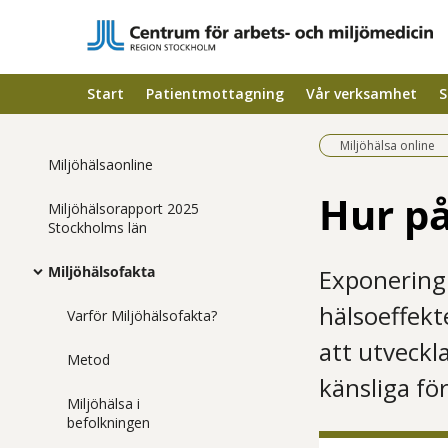
Start
Patientmottagning
Vår verksamhet
S
Miljöhälsa online
Miljöhälsaonline
Hur på
Miljöhälsorapport 2025
Stockholms län
Miljöhälsofakta
Exponering 
hälsoeffekt
Varför Miljöhälsofakta?
att utveckl
Metod
känsliga fö
Miljöhälsa i
befolkningen