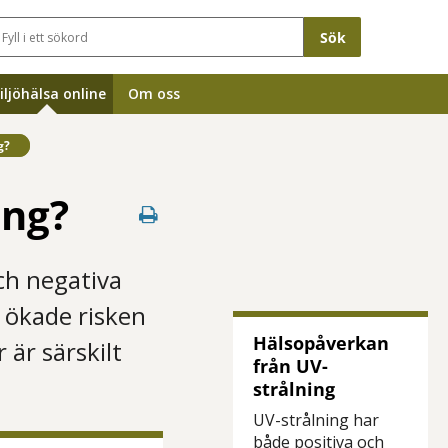
Sökfält
iljöhälsa online
Om oss
g?
ing?
ch negativa
n ökade risken
Hälsopåverkan
är särskilt
från UV-
strålning
UV-strålning har
både positiva och