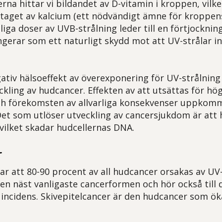
erna hittar vi bildandet av D-vitamin i kroppen, vilket
taget av kalcium (ett nödvändigt ämne för kroppe
liga doser av UVB-strålning leder till en förtjocknin
ungerar som ett naturligt skydd mot att UV-strålar in
egativ hälsoeffekt av överexponering för UV-strålnin
eckling av hudcancer. Effekten av att utsättas för h
ch förekomsten av allvarliga konsekvenser uppkomm
. Det som utlöser utveckling av cancersjukdom är att
 vilket skadar hudcellernas DNA.
r
 att 80-90 procent av all hudcancer orsakas av UV-s
en näst vanligaste cancerformen och hör också till
incidens. Skivepitelcancer är den hudcancer som ök