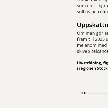
som en riskgru
solljus och dä
Uppskattn
Om man gör en 
fram till 2025 
melanom med 4
skivepitelcance
UV-strålning, fi
i regionen Stock