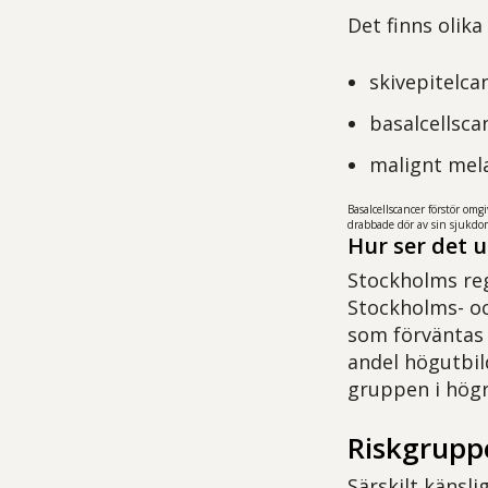
Det finns olik
skivepitelca
basalcellsca
malignt me
Basalcellscancer förstör omg
drabbade dör av sin sjukdo
Hur ser det u
Stockholms reg
Stockholms- oc
som förväntas 
andel högutbil
gruppen i högre
Riskgrupp
Särskilt känsl