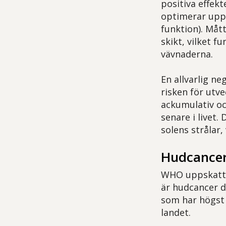
positiva effekt
optimerar upp
funktion). Mått
skikt, vilket f
vävnaderna.
En allvarlig n
risken för utv
ackumulativ o
senare i livet
solens strålar,
Hudcance
WHO uppskattar
är hudcancer d
som har högst 
landet.