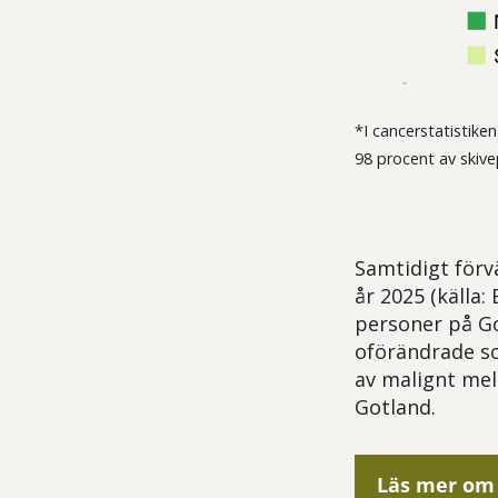
*I cancerstatistike
98 procent av skive
Samtidigt förv
år 2025 (källa
personer på Go
oförändrade so
av malignt mel
Gotland.
Läs mer om 