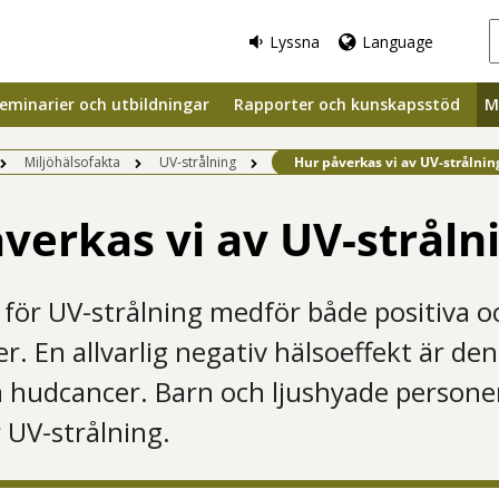
Lyssna
Language
eminarier och utbildningar
Rapporter och kunskapsstöd
M
Befintlig sida:
Miljöhälsofakta
UV-strålning
Hur påverkas vi av UV-strålnin
verkas vi av UV-stråln
för UV-strålning medför både positiva o
er. En allvarlig negativ hälsoeffekt är de
a hudcancer. Barn och ljushyade personer 
r UV-strålning.