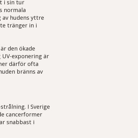
 i sin tur
ns normala
g av hudens yttre
te tränger in i
g är den ökade
ög UV-exponering är
er därför ofta
 huden bränns av
trålning. I Sverige
 de cancerformer
ar snabbast i