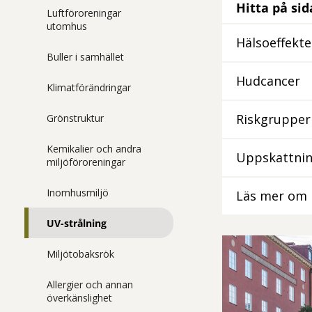
Hitta på si
Luftföroreningar
utomhus
Hälsoeffekte
Buller i samhället
Hudcancer
Klimatförändringar
Riskgrupper
Grönstruktur
Kemikalier och andra
Uppskattnin
miljöföroreningar
Inomhusmiljö
Läs mer om 
UV-strålning
Miljötobaksrök
Allergier och annan
överkänslighet