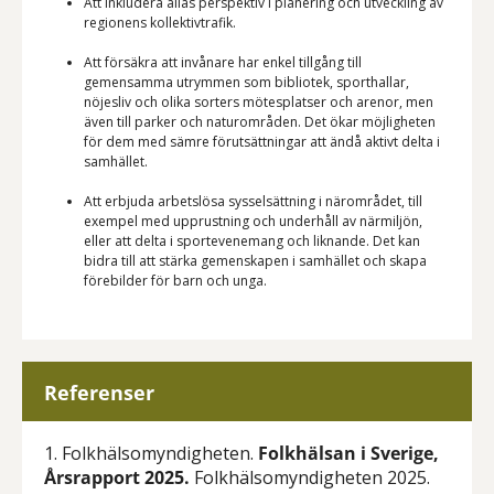
Att inkludera allas perspektiv i planering och utveckling av
regionens kollektivtrafik.
Att försäkra att invånare har enkel tillgång till
gemensamma utrymmen som bibliotek, sporthallar,
nöjesliv och olika sorters mötesplatser och arenor, men
även till parker och naturområden. Det ökar möjligheten
för dem med sämre förutsättningar att ändå aktivt delta i
samhället.
Att erbjuda arbetslösa sysselsättning i närområdet, till
exempel med upprustning och underhåll av närmiljön,
eller att delta i sportevenemang och liknande. Det kan
bidra till att stärka gemenskapen i samhället och skapa
förebilder för barn och unga.
Referenser
1. Folkhälsomyndigheten.
Folkhälsan i Sverige,
Årsrapport 2025.
Folkhälsomyndigheten 2025.