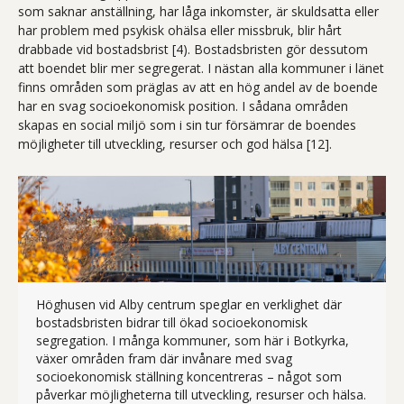
som saknar anställning, har låga inkomster, är skuldsatta eller
har problem med psykisk ohälsa eller missbruk, blir hårt
drabbade vid bostadsbrist [4). Bostadsbristen gör dessutom
att boendet blir mer segregerat. I nästan alla kommuner i länet
finns områden som präglas av att en hög andel av de boende
har en svag socioekonomisk position. I sådana områden
skapas en social miljö som i sin tur försämrar de boendes
möjligheter till utveckling, resurser och god hälsa [12].
Höghusen vid Alby centrum speglar en verklighet där
bostadsbristen bidrar till ökad socioekonomisk
segregation. I många kommuner, som här i Botkyrka,
växer områden fram där invånare med svag
socioekonomisk ställning koncentreras – något som
Fotogr
påverkar möjligheterna till utveckling, resurser och hälsa.