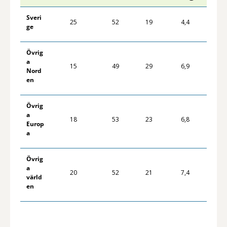
Sveri
25
52
19
4,4
ge
Övrig
a
15
49
29
6,9
Nord
en
Övrig
a
18
53
23
6,8
Europ
a
Övrig
a
20
52
21
7,4
värld
en