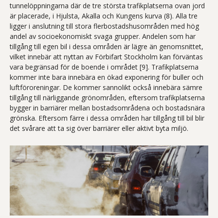
tunnelöppningarna där de tre största trafikplatserna ovan jord
är placerade, i Hjulsta, Akalla och Kungens kurva (8). Alla tre
ligger i anslutning till stora flerbostadshusområden med hög
andel av socioekonomiskt svaga grupper. Andelen som har
tillgång till egen bil i dessa områden är lägre än genomsnittet,
vilket innebär att nyttan av Förbifart Stockholm kan förväntas
vara begränsad för de boende i området [9]. Trafikplatserna
kommer inte bara innebära en ökad exponering för buller och
luftföroreningar. De kommer sannolikt också innebära sämre
tillgång till närliggande grönområden, eftersom trafikplatserna
bygger in barriärer mellan bostadsområdena och bostadsnära
grönska. Eftersom färre i dessa områden har tillgång till bil blir
det svårare att ta sig över barriärer eller aktivt byta miljö.