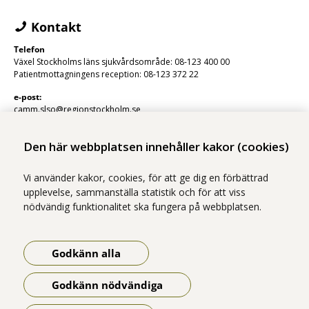
Kontakt
Telefon
Växel Stockholms läns sjukvårdsområde: 08-123 400 00
Patientmottagningens reception: 08-123 372 22
e-post:
camm.slso@regionstockholm.se
Den här webbplatsen innehåller kakor (cookies)
Vi använder kakor, cookies, för att ge dig en förbättrad
upplevelse, sammanställa statistik och för att viss
nödvändig funktionalitet ska fungera på webbplatsen.
Vi ingår i Stockholms läns sjukvårdsområde som erbjuder hälso- och
sjukvård i Region Stockholms regi.
Godkänn alla
Samtliga bilder på webbplatsen är tagna av fotograf Yanan Li om inget
annat namn anges.
Godkänn nödvändiga
Om webbplatsen