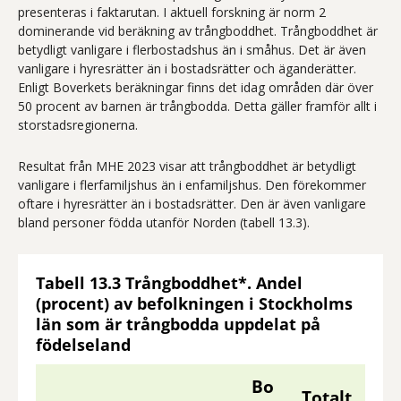
presenteras i faktarutan. I aktuell forskning är norm 2
dominerande vid beräkning av trångboddhet. Trångboddhet är
betydligt vanligare i flerbostadshus än i småhus. Det är även
vanligare i hyresrätter än i bostadsrätter och äganderätter.
Enligt Boverkets beräkningar finns det idag områden där över
50 procent av barnen är trångbodda. Detta gäller framför allt i
storstadsregionerna.
Resultat från MHE 2023 visar att trångboddhet är betydligt
vanligare i flerfamiljshus än i enfamiljshus. Den förekommer
oftare i hyresrätter än i bostadsrätter. Den är även vanligare
bland personer födda utanför Norden (tabell 13.3).
Tabell 13.3 Trångboddhet*. Andel
(procent) av befolkningen i Stockholms
län som är trångbodda uppdelat på
födelseland
Bo
Totalt