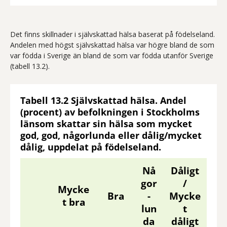
Det finns skillnader i självskattad hälsa baserat på födelseland.
Andelen med högst självskattad hälsa var högre bland de som
var födda i Sverige än bland de som var födda utanför Sverige
(tabell 13.2).
Tabell 13.2 Självskattad hälsa. Andel
(procent) av befolkningen i Stockholms
länsom skattar sin hälsa som mycket
god, god, någorlunda eller dålig/mycket
dålig, uppdelat på födelseland.
Nå
Dåligt
gor
/
Mycke
Bra
-
Mycke
t bra
lun
t
da
dåligt