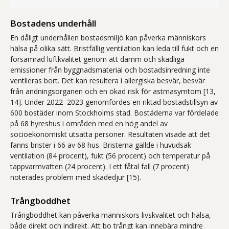
Bostadens underhåll
En dåligt underhållen bostadsmiljö kan påverka människors
hälsa på olika sätt. Bristfällig ventilation kan leda till fukt och en
försämrad luftkvalitet genom att damm och skadliga
emissioner från byggnadsmaterial och bostadsinredning inte
ventlieras bort. Det kan resultera i allergiska besvär, besvär
från andningsorganen och en ökad risk för astmasymtom [13,
14]. Under 2022–2023 genomfördes en riktad bostadstillsyn av
600 bostäder inom Stockholms stad. Bostäderna var fördelade
på 68 hyreshus i områden med en hög andel av
socioekonomiskt utsatta personer. Resultaten visade att det
fanns brister i 66 av 68 hus. Bristerna gällde i huvudsak
ventilation (84 procent), fukt (56 procent) och temperatur på
tappvarmvatten (24 procent). I ett fåtal fall (7 procent)
noterades problem med skadedjur [15).
Trångboddhet
Trångboddhet kan påverka människors livskvalitet och hälsa,
både direkt och indirekt. Att bo trångt kan innebära mindre