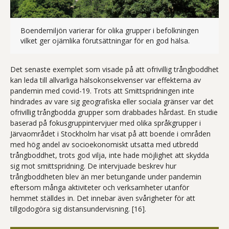
Boendemiljön varierar för olika grupper i befolkningen
Fotografi a
vilket ger ojämlika förutsättningar för en god hälsa.
Det senaste exemplet som visade på att ofrivillig trångboddhet
kan leda till allvarliga hälsokonsekvenser var effekterna av
pandemin med covid-19. Trots att Smittspridningen inte
hindrades av vare sig geografiska eller sociala gränser var det
ofrivillig trångbodda grupper som drabbades hårdast. En studie
baserad på fokusgruppintervjuer med olika språkgrupper i
Järvaområdet i Stockholm har visat på att boende i områden
med hög andel av socioekonomiskt utsatta med utbredd
trångboddhet, trots god vilja, inte hade möjlighet att skydda
sig mot smittspridning. De intervjuade beskrev hur
trångboddheten blev än mer betungande under pandemin
eftersom många aktiviteter och verksamheter utanför
hemmet ställdes in. Det innebar även svårigheter för att
tillgodogöra sig distansundervisning. [16].