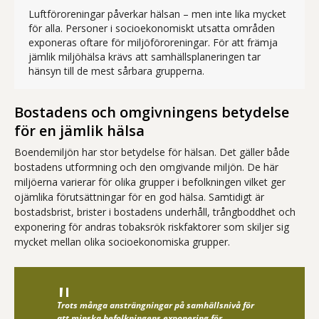
Luftföroreningar påverkar hälsan – men inte lika mycket
för alla. Personer i socioekonomiskt utsatta områden
exponeras oftare för miljöföroreningar. För att främja
jämlik miljöhälsa krävs att samhällsplaneringen tar
Bilar som släpper ut avgas
hänsyn till de mest sårbara grupperna.
Bostadens och omgivningens betydelse
för en jämlik hälsa
Boendemiljön har stor betydelse för hälsan. Det gäller både
bostadens utformning och den omgivande miljön. De här
miljöerna varierar för olika grupper i befolkningen vilket ger
ojämlika förutsättningar för en god hälsa. Samtidigt är
bostadsbrist, brister i bostadens underhåll, trångboddhet och
exponering för andras tobaksrök riskfaktorer som skiljer sig
mycket mellan olika socioekonomiska grupper.
Trots många ansträngningar på samhällsnivå för
att minska befolkningens exponering för