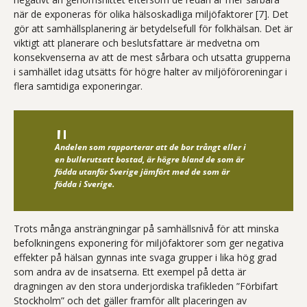
när de exponeras för olika hälsoskadliga miljöfaktorer [7]. Det
gör att samhällsplanering är betydelsefull för folkhälsan. Det är
viktigt att planerare och beslutsfattare är medvetna om
konsekvenserna av att de mest sårbara och utsatta grupperna
i samhället idag utsätts för högre halter av miljöföroreningar i
flera samtidiga exponeringar.
Andelen som rapporterar att de bor trångt eller i
en bullerutsatt bostad, är högre bland de som är
födda utanför Sverige jämfört med de som är
födda i Sverige.
Trots många ansträngningar på samhällsnivå för att minska
befolkningens exponering för miljöfaktorer som ger negativa
effekter på hälsan gynnas inte svaga grupper i lika hög grad
som andra av de insatserna. Ett exempel på detta är
dragningen av den stora underjordiska trafikleden ”Förbifart
Stockholm” och det gäller framför allt placeringen av