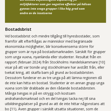
miljöfaktorer som ger negativa effekter på hälsan
gynnas inte svaga grupper i lika hög grad som
andra av de insatserna
Bostadsbrist
Vid bostadsbrist och mindre tillgång till hyresbostäder, som
framför allt efterfrågas av människor med begränsade
ekonomiska möjligheter, blir konsekvenserna större för
grupper som är nya på bostadsmarknaden. Särskilt för grupper
som unga vuxna, nyanlända eller studenter. Resultat från en
rapport (februari 2024) från Stockholms Handelskammare [10]
visar på att var tionde ung stockholmare har avstått från, eller
tvekat kring, att skaffa barn på grund av bostadsbristen.
Dessutom funderar en av tre unga på att lämna regionen då
de inte kan hitta en bostad. Studenter är en annan grupp unga
vuxna som blir drabbade av den rådande bostadsbristen.
Många tvingas in på en otrygg och kostsam
andrahandsmarknad och en del tvingas tacka nej till sina
utbildningsplatser på grund av att de inte hittar någonstans att
bo [11). Även grupper i särskilt utsatta situationer, som de