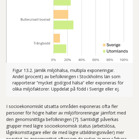
Figur 13.2. Jämlik miljöhälsa, multipla exponeringar.
Andel (procent) av befolkningen i Stockholms län som
rapporterar ”mycket god/god hälsa” eller exponeras för
olika miljöfaktorer. Uppdelat på född i Sverige eller ej.
I socioekonomiskt utsatta områden exponeras ofta fler
personer för högre halter av miljöföroreningar jämfört med
den genomsnittliga befolkningen [7]. Samtidigt påverkas
grupper med lägre socioekonomisk status (arbetslösa,
låginkomsttagare eller de med lägre utbildningsnivåer) mer
negativt än genomsnittet eftersom de redan är mer sårbara