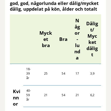
god, god, någorlunda eller dålig/mycket
dålig, uppdelat på kön, ålder och totalt
N
Dålig
åg
t/
Myck
or
Myc
et
Bra
-
ket
bra
lu
dålig
nd
t
a
18-
39
25
54
17
3,9
år
Kvi
40-
59
21
54
21
6,2
nn
år
or