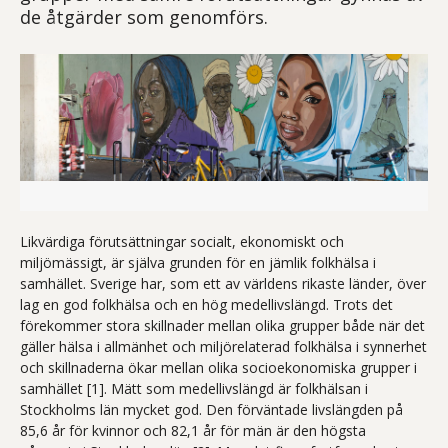
de åtgärder som genomförs.
Fotografi av väggmålning i tunnel med cyklar i förgrunden. Väg
Likvärdiga förutsättningar socialt, ekonomiskt och
miljömässigt, är själva grunden för en jämlik folkhälsa i
samhället. Sverige har, som ett av världens rikaste länder, över
lag en god folkhälsa och en hög medellivslängd. Trots det
förekommer stora skillnader mellan olika grupper både när det
gäller hälsa i allmänhet och miljörelaterad folkhälsa i synnerhet
och skillnaderna ökar mellan olika socioekonomiska grupper i
samhället [1]. Mätt som medellivslängd är folkhälsan i
Stockholms län mycket god. Den förväntade livslängden på
85,6 år för kvinnor och 82,1 år för män är den högsta