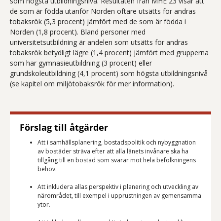
som högsta utbildningsnivå. Resultaten från MHE 23 visar att
de som är födda utanför Norden oftare utsätts för andras
tobaksrök (5,3 procent) jämfört med de som är födda i
Norden (1,8 procent). Bland personer med
universitetsutbildning är andelen som utsätts för andras
tobaksrök betydligt lägre (1,4 procent) jämfört med grupperna
som har gymnasieutbildning (3 procent) eller
grundskoleutbildning (4,1 procent) som högsta utbildningsnivå
(se kapitel om miljötobaksrök för mer information).
Förslag till åtgärder
Att i samhällsplanering, bostadspolitik och nybyggnation
av bostäder sträva efter att alla länets invånare ska ha
tillgång till en bostad som svarar mot hela befolkningens
behov.
Att inkludera allas perspektiv i planering och utveckling av
närområdet, till exempel i upprustningen av gemensamma
ytor.