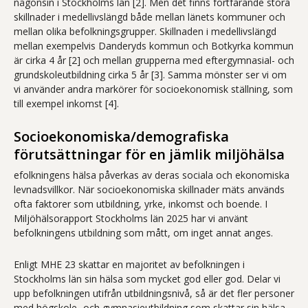
någonsin i Stockholms län [2]. Men det finns fortfarande stora
skillnader i medellivslängd både mellan länets kommuner och
mellan olika befolkningsgrupper. Skillnaden i medellivslängd
mellan exempelvis Danderyds kommun och Botkyrka kommun
är cirka 4 år [2] och mellan grupperna med eftergymnasial- och
grundskoleutbildning cirka 5 år [3]. Samma mönster ser vi om
vi använder andra markörer för socioekonomisk ställning, som
till exempel inkomst [4].
Socioekonomiska/demografiska
förutsättningar för en jämlik miljöhälsa
efolkningens hälsa påverkas av deras sociala och ekonomiska
levnadsvillkor. När socioekonomiska skillnader mäts används
ofta faktorer som utbildning, yrke, inkomst och boende. I
Miljöhälsorapport Stockholms län 2025 har vi använt
befolkningens utbildning som mått, om inget annat anges.
Enligt MHE 23 skattar en majoritet av befolkningen i
Stockholms län sin hälsa som mycket god eller god. Delar vi
upp befolkningen utifrån utbildningsnivå, så är det fler personer
med högskole- och gymnasieutbildning som skattar sin hälsa