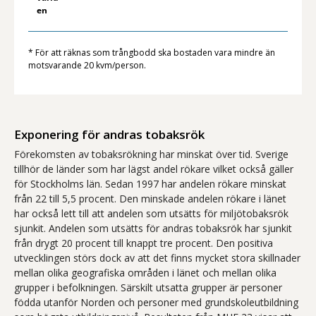
en
* För att räknas som trångbodd ska bostaden vara mindre än
motsvarande 20 kvm/person.
Exponering för andras tobaksrök
Förekomsten av tobaksrökning har minskat över tid. Sverige
tillhör de länder som har lägst andel rökare vilket också gäller
för Stockholms län. Sedan 1997 har andelen rökare minskat
från 22 till 5,5 procent. Den minskade andelen rökare i länet
har också lett till att andelen som utsätts för miljötobaksrök
sjunkit. Andelen som utsätts för andras tobaksrök har sjunkit
från drygt 20 procent till knappt tre procent. Den positiva
utvecklingen störs dock av att det finns mycket stora skillnader
mellan olika geografiska områden i länet och mellan olika
grupper i befolkningen. Särskilt utsatta grupper är personer
födda utanför Norden och personer med grundskoleutbildning