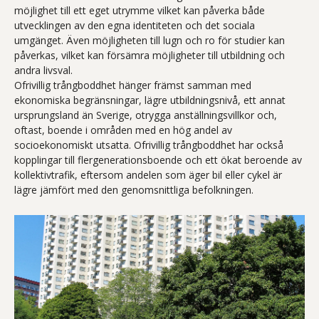
möjlighet till ett eget utrymme vilket kan påverka både
utvecklingen av den egna identiteten och det sociala
umgänget. Även möjligheten till lugn och ro för studier kan
påverkas, vilket kan försämra möjligheter till utbildning och
andra livsval.
Ofrivillig trångboddhet hänger främst samman med
ekonomiska begränsningar, lägre utbildningsnivå, ett annat
ursprungsland än Sverige, otrygga anställningsvillkor och,
oftast, boende i områden med en hög andel av
socioekonomiskt utsatta. Ofrivillig trångboddhet har också
kopplingar till flergenerationsboende och ett ökat beroende av
kollektivtrafik, eftersom andelen som äger bil eller cykel är
lägre jämfört med den genomsnittliga befolkningen.