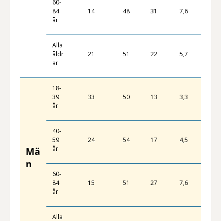
60-
84
14
48
31
7,6
år
Alla
åldr
21
51
22
5,7
ar
18-
39
33
50
13
3,3
år
40-
59
24
54
17
4,5
år
Mä
n
60-
84
15
51
27
7,6
år
Alla