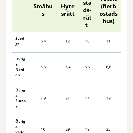
sta
Småhu
Hyre
(flerb
ds-
s
srätt
ostads
rät
hus)
t
Sveri
6,4
12
10
11
ge
Övrig
a
5,6
6,4
6,8
6,6
Nord
en
Övrig
a
7.9
21
17
19
Europ
a
Övrig
a
10
29
19
25
värld