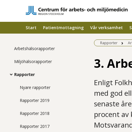
Start
Patientmottagning
Vår verksamhet
S
Rapporter
Ar
Arbetshälsorapporter
3. Arb
Miljöhälsorapporter
Rapporter
Enligt Folk
Nyare rapporter
med god ell
Rapporter 2019
senaste år
procent av 
Rapporter 2018
Motsvarande
Rapporter 2017