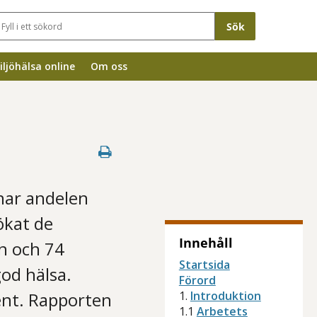
Sökfält
iljöhälsa online
Om oss
har andelen
ökat de
Innehåll
n och 74
Startsida
od hälsa.
Förord
ent. Rapporten
1.
Introduktion
1.1
Arbetets