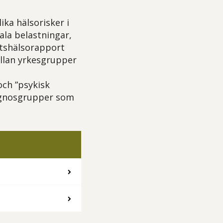
ika hälsorisker i
ala belastningar,
betshälsorapport
ellan yrkesgrupper
och ”psykisk
iagnosgrupper som