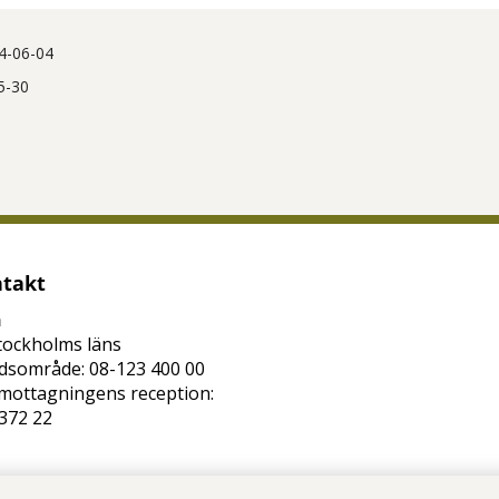
4-06-04
5-30
tt öppna delningsalternativ.
takt
n
tockholms läns
dsområde: 08-123 400 00
mottagningens reception:
372 22
lso@regionstockholm.se