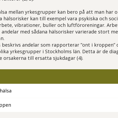
hälsa mellan yrkesgrupper kan bero på att man har ol
 hälsorisker kan till exempel vara psykiska och soci
arbete, vibrationer, buller och luftföroreningar. Ar
t andelar med sådana hälsorisker varierade stort m
n.
ts beskrivs andelar som rapporterar ”ont i kroppen” 
olika yrkesgrupper i Stockholms län. Detta är de d
e orsakerna till ersatta sjukdagar (4).
ohälsa
oppen