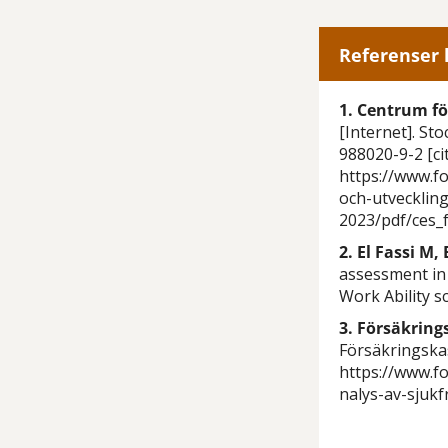
Referenser 
1. Centrum fö
[Internet]. St
988020-9-2 [cit
https://www.f
och-utvecklin
2023/pdf/ces_
2. El Fassi M,
assessment in
Work Ability sc
3. Försäkring
Försäkringskas
https://www.
nalys-av-sjukf