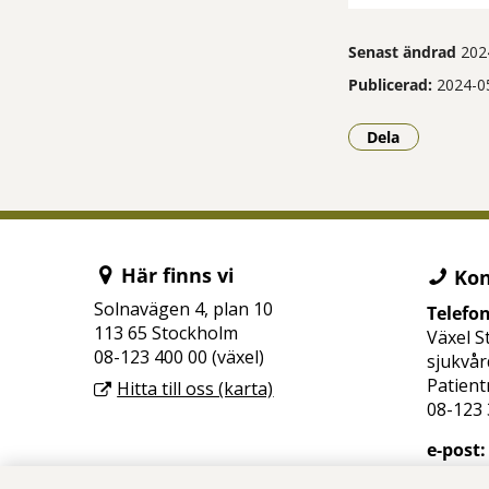
Senast ändrad
202
Publicerad:
2024-0
Dela
- Klicka för a
Här finns vi
Kon
Solnavägen 4, plan 10
Telefo
113 65 Stockholm
Växel S
08-123 400 00 (växel)
sjukvår
Patient
Hitta till oss (karta)
08-123 
e-post:
camm.s