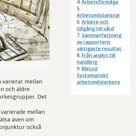
4.
Arbetsförmåga
5.
Arbetsmiljöansvar
6.
Arbete och
tillgång till vård
7.
Sammanfattning
av rapportens
viktigaste resultat
8.
Från analys till
handling
känsla till Arbetshälsorapporten 2024 i en svart och beige färgskala.
9.
Metod
Systematiskt
n varierar mellan
arbetsmiljöarbete
än och äldre
 yrkesgrupper. Det
 varierade mellan
hälsa även om
konjunktur också