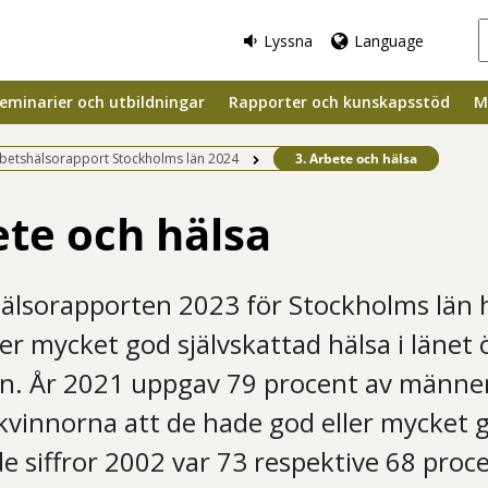
Lyssna
Language
eminarier och utbildningar
Rapporter och kunskapsstöd
M
Befintlig sida:
betshälsorapport Stockholms län 2024
3. Arbete och hälsa
ete och hälsa
hälsorapporten 2023 för Stockholms län 
er mycket god självskattad hälsa i länet 
en. År 2021 uppgav 79 procent av männe
kvinnorna att de hade god eller mycket g
 siffror 2002 var 73 respektive 68 proc