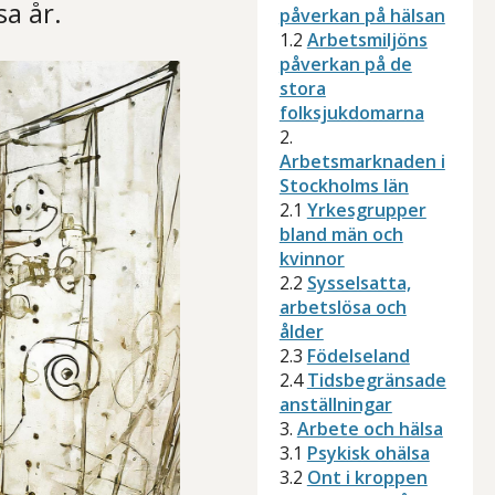
sa år.
påverkan på hälsan
1.2
Arbetsmiljöns
påverkan på de
stora
folksjukdomarna
2.
Arbetsmarknaden i
Stockholms län
2.1
Yrkesgrupper
bland män och
kvinnor
2.2
Sysselsatta,
arbetslösa och
ålder
2.3
Födelseland
2.4
Tidsbegränsade
anställningar
3.
Arbete och hälsa
3.1
Psykisk ohälsa
3.2
Ont i kroppen