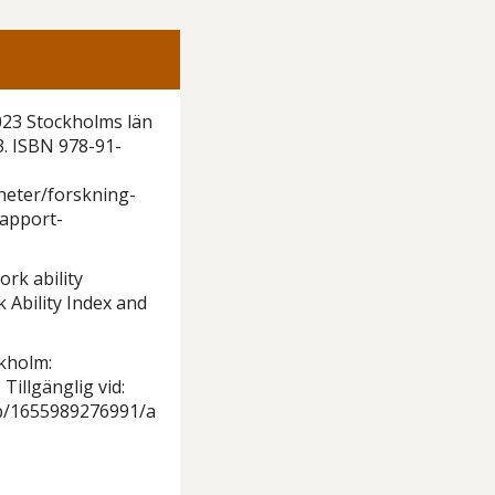
23 Stockholms län
3. ISBN 978-91-
heter/forskning-
rapport-
rk ability
Ability Index and
ckholm:
Tillgänglig vid:
b/1655989276991/a