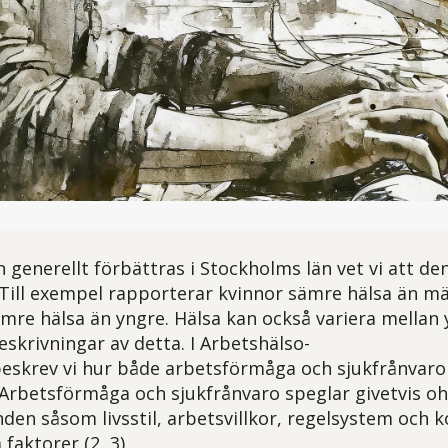
rare framför datorskärm. Bearbetad AI illustration med en futuristisk 
 generellt förbättras i Stockholms län vet vi att de
 Till exempel rapporterar kvinnor sämre hälsa än m
mre hälsa än yngre. Hälsa kan också variera mellan
eskrivningar av detta. I Arbetshälso-
eskrev vi hur både arbetsförmåga och sjukfrånvaro
Arbetsförmåga och sjukfrånvaro speglar givetvis o
nden såsom livsstil, arbetsvillkor, regelsystem och 
faktorer (2, 3).