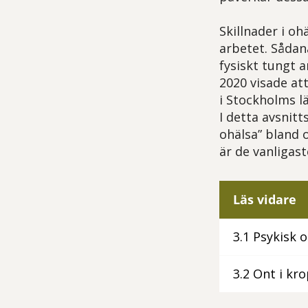
Skillnader i o
arbetet. Sådana
fysiskt tungt 
2020 visade at
i Stockholms lä
I detta avsnit
ohälsa” bland 
är de vanligast
Läs vidare
3.1 Psykisk 
3.2 Ont i kr