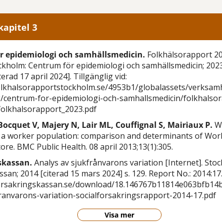
kapitel 3
r epidemiologi och samhällsmedicin.
Folkhälsorapport 20
ockholm: Centrum för epidemiologi och samhällsmedicin; 202
erad 17 april 2024]. Tillgänglig vid:
olkhalsorapportstockholm.se/4953b1/globalassets/verksam
g/centrum-for-epidemiologi-och-samhallsmedicin/folkhalso
folkhalsorapport_2023.pdf
 Bocquet V, Majery N, Lair ML, Couffignal S, Mairiaux P.
Wo
 a worker population: comparison and determinants of Work 
ore. BMC Public Health. 08 april 2013;13(1):305.
skassan.
Analys av sjukfrånvarons variation [Internet]. Sto
san; 2014 [citerad 15 mars 2024] s. 129. Report No.: 2014:17. 
forsakringskassan.se/download/18.146767b11814e063bfb14
ranvarons-variation-socialforsakringsrapport-2014-17.pdf
Visa mer