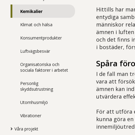
Hittills har m
Kemikalier
entydiga samb
människor rela
Klimat och hälsa
ämnen i luften
Konsumentprodukter
och det finns
i bostäder, för
Luftvägsbesvär
Spåra föro
Organisatoriska och
sociala faktorer i arbetet
I de fall man t
vara att försök
Personlig
ämnen kan indi
skyddsutrustning
utvärdera effe
Utomhusmiljö
För att utföra
Vibrationer
kunna göra en 
innemiljöutred
Våra projekt