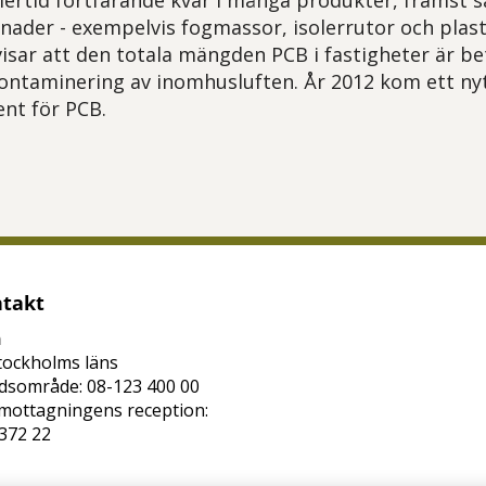
lertid fortfarande kvar i många produkter, främst
nader - exempelvis fogmassor, isolerrutor och plas
visar att den totala mängden PCB i fastigheter är b
ontaminering av inomhusluften. År 2012 kom ett ny
nt för PCB.
tt öppna delningsalternativ.
takt
n
tockholms läns
dsområde: 08-123 400 00
mottagningens reception:
372 22