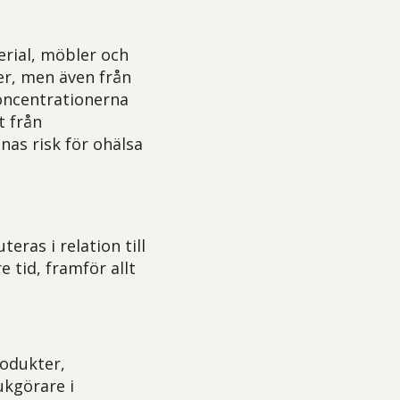
rial, möbler och
er, men även från
oncentrationerna
t från
nas risk för ohälsa
ras i relation till
 tid, framför allt
odukter,
ukgörare i