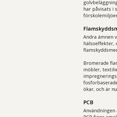
golvbeläggning
har påvisats i
förskolemiljöer
Flamskyddsme
Andra ämnen v
hälsoeffekter,
flamskyddsmede
Bromerade fla
möbler, textil
impregneringsm
fosforbaserad
ökar, och är n
PCB
Användningen a