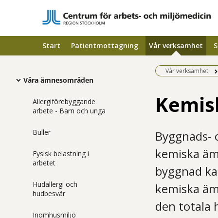
Start
Patientmottagning
Vår verksamhet
S
Vår verksamhet
Våra ämnesområden
Kemis
Allergiförebyggande
arbete - Barn och unga
Buller
Byggnads- o
kemiska äm
Fysisk belastning i
arbetet
byggnad kan
Hudallergi och
kemiska äm
hudbesvär
den totala 
Inomhusmiljö