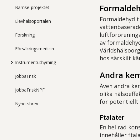
Formalde
Bamse-projektet
Formaldehyd ti
Elevhälsoportalen
vattenbaserade
luftförorenin
Forskning
av formaldehyd
Försäkringsmedicin
Världshälsoorg
hos särskilt kä
Instrumentuthyrning
Andra ke
JobbaFrisk
Även andra kem
JobbaFriskNPF
olika hälsoeff
för potentiell
Nyhetsbrev
Ftalater
En hel rad kon
innehåller fta