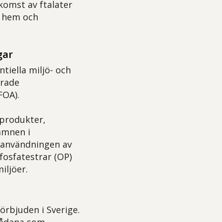
komst av ftalater
e hem och
gar
iella miljö- och
erade
FOA).
produkter,
ämnen i
n användningen av
osfatestrar (OP)
iljöer.
örbjuden i Sverige.