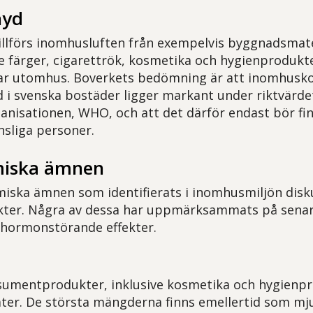
hyd
llförs inomhusluften från exempelvis byggnadsmate
 färger, cigarettrök, kosmetika och hygienprodukt
gar utomhus. Boverkets bedömning är att inomhusk
 i svenska bostäder ligger markant under riktvärde
anisationen, WHO, och att det därför endast bör fin
nsliga personer.
miska ämnen
iska ämnen som identifierats i inomhusmiljön diskute
ekter. Några av dessa har uppmärksammats på senare
t hormonstörande effekter.
sumentprodukter, inklusive kosmetika och hygienpr
later. De största mängderna finns emellertid som mj