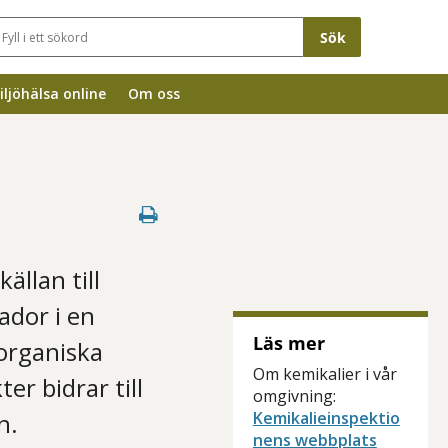
Sökfält
iljöhälsa online
Om oss
ällan till
ador i en
Läs mer
organiska
Om kemikalier i vår
r bidrar till
omgivning:
n.
Kemikalieinspektio
nens webbplats