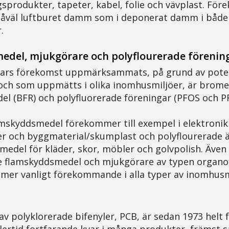
sprodukter, tapeter, kabel, folie och vävplast. Före
 såväl luftburet damm som i deponerat damm i båd
.
del, mjukgörare och polyflourerade förenin
ars förekomst uppmärksammats, på grund av potent
 och som uppmätts i olika inomhusmiljöer, är brom
l (BFR) och polyfluorerade föreningar (PFOS och P
mskyddsmedel förekommer till exempel i elektronik
ier och byggmaterial/skumplast och polyflourerade 
edel för kläder, skor, möbler och golvpolish. Äve
e flamskyddsmedel och mjukgörare av typen organof
umer vanligt förekommande i alla typer av inomhusm
v polyklorerade bifenyler, PCB, är sedan 1973 helt f