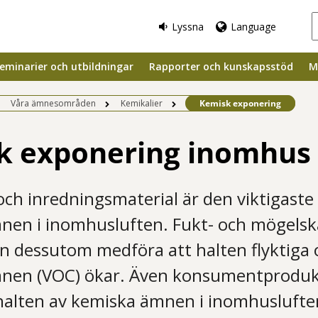
Lyssna
Language
eminarier och utbildningar
Rapporter och kunskapsstöd
M
Befintlig sida:
Våra ämnesområden
Kemikalier
Kemisk exponering
k exponering inomhus
ch inredningsmaterial är den viktigaste k
nen i inomhusluften. Fukt- och mögelsk
 dessutom medföra att halten flyktiga 
nen (VOC) ökar. Även konsumentprodukte
halten av kemiska ämnen i inomhuslufte