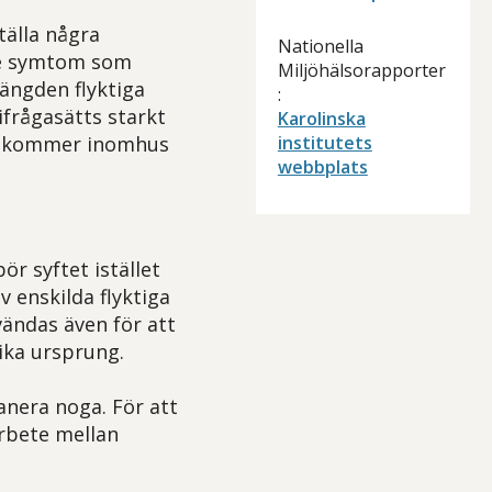
tälla några
Nationella
de symtom som
Miljöhälsorapporter
ängden flyktiga
:
ifrågasätts starkt
Karolinska
örekommer inomhus
institutets
webbplats
ör syftet istället
v enskilda flyktiga
ändas även för att
ika ursprung.
anera noga. För att
rbete mellan