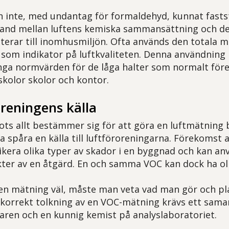
an inte, med undantag för formaldehyd, kunnat fasts
and mellan luftens kemiska sammansättning och 
terar till inomhusmiljön. Ofta används den totala m
 som indikator på luftkvaliteten. Denna användning 
 inga normvärden för de låga halter som normalt f
skolor skolor och kontor.
reningens källa
rots allt bestämmer sig för att göra en luftmätning b
a spåra en källa till luftföroreningarna. Förekomst a
kera olika typer av skador i en byggnad och kan anv
kter av en åtgärd. En och samma VOC kan dock ha ol
 en mätning väl, måste man veta vad man gör och pl
korrekt tolkning av en VOC-mätning krävs ett sama
aren och en kunnig kemist på analyslaboratoriet.