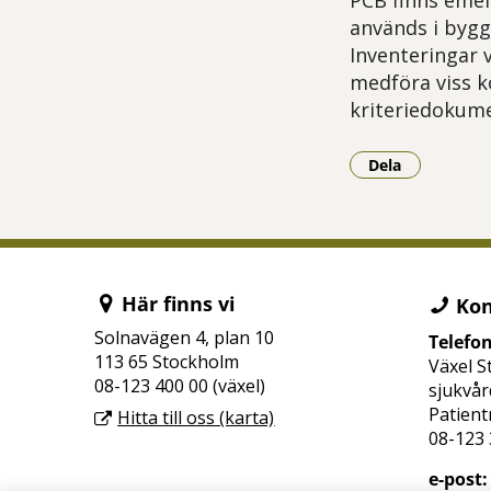
PCB finns emel
används i bygg
Inventeringar 
medföra viss k
kriteriedokume
Dela
- Klicka för a
Här finns vi
Kon
Solnavägen 4, plan 10
Telefo
113 65 Stockholm
Växel S
08-123 400 00 (växel)
sjukvår
Patient
Hitta till oss (karta)
08-123 
e-post: