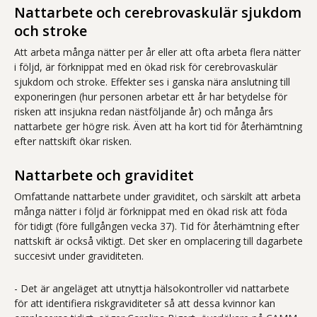
Nattarbete och cerebrovaskulär sjukdom
och stroke
Att arbeta många nätter per år eller att ofta arbeta flera nätter
i följd, är förknippat med en ökad risk för cerebrovaskulär
sjukdom och stroke. Effekter ses i ganska nära anslutning till
exponeringen (hur personen arbetar ett år har betydelse för
risken att insjukna redan nästföljande år) och många års
nattarbete ger högre risk. Även att ha kort tid för återhämtning
efter nattskift ökar risken.
Nattarbete och graviditet
Omfattande nattarbete under graviditet, och särskilt att arbeta
många nätter i följd är förknippat med en ökad risk att föda
för tidigt (före fullgången vecka 37). Tid för återhämtning efter
nattskift är också viktigt. Det sker en omplacering till dagarbete
succesivt under graviditeten.
- Det är angeläget att utnyttja hälsokontroller vid nattarbete
för att identifiera riskgraviditeter så att dessa kvinnor kan