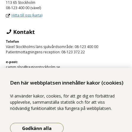
113 65 Stockholm
08-123 400 00 (växel)
Hitta till oss (karta)
Kontakt
Telefon
Växel Stockholms läns sjukvårdsområde: 08-123 400 00
Patientmottagningens reception: 08-123 372 22
e-post:
camm.slso@regionstockholm.se
Den här webbplatsen innehåller kakor (cookies)
Vi använder kakor, cookies, för att ge dig en förbättrad
upplevelse, sammanställa statistik och för att viss
nödvändig funktionalitet ska fungera på webbplatsen.
Vi ingår i Stockholms läns sjukvårdsområde som erbjuder hälso- och
sjukvård i Region Stockholms regi.
Godkänn alla
Samtliga bilder på webbplatsen är tagna av fotograf Yanan Li om inget