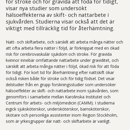
för stroke och för gravida att föda för tidigt,
visar nya studier som undersökt
hälsoeffekterna av skift- och nattarbete i
sjukvården. Studierna visar också att det är
viktigt med tillräcklig tid för återhämtning.
Natt- och skiftarbete, och särskilt att arbeta många nätter och
att ofta arbeta flera nätter i följd, är förknippat med en ökad
risk för cerebrovaskulär sjukdom och stroke. För gravida
kvinnor innebär omfattande nattarbete under graviditet, och
särskilt att arbeta många nätter i följd, ökad risk för att föda
för tidigt. För kort tid för återhämtning efter nattskift ökar
också risken både för stroke och för tidig födsel. Det visar
delstudier från en grupp forskningsstudier som undersöker
hälsoeffekter av skift- och nattarbete inom sjukvården, som
genomförs i samarbete mellan Karolinska Institutet och
Centrum för arbets- och miljömedicin (CAMM). I studierna
ingick sjuksköterskor, undersköterskor, barnsköterskor,
skötare och personliga assistenter inom Region Stockholm,
som är yrkesgrupper där natt- och skiftarbete är vanligt.