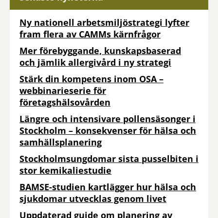
Ny nationell arbetsmiljöstrategi lyfter
fram flera av CAMMs kärnfrågor
Mer förebyggande, kunskapsbaserad
och jämlik allergivård i ny strategi
Stärk din kompetens inom OSA –
webbinarieserie för
företagshälsovården
Längre och intensivare pollensäsonger i
Stockholm – konsekvenser för hälsa och
samhällsplanering
Stockholmsungdomar sista pusselbiten i
stor kemikaliestudie
BAMSE-studien kartlägger hur hälsa och
sjukdomar utvecklas genom livet
Uppdaterad guide om planering av