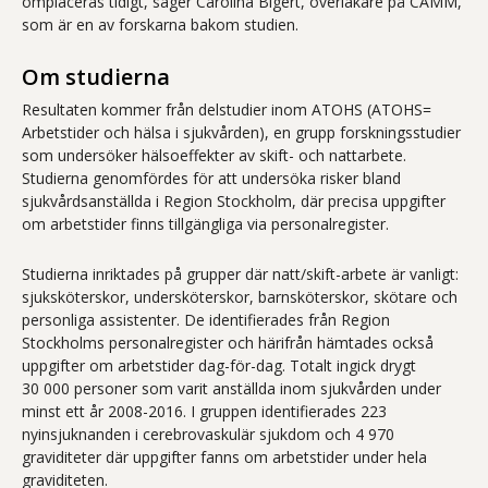
omplaceras tidigt, säger Carolina Bigert, överläkare på CAMM,
som är en av forskarna bakom studien.
Om studierna
Resultaten kommer från delstudier inom ATOHS (ATOHS=
Arbetstider och hälsa i sjukvården), en grupp forskningsstudier
som undersöker hälsoeffekter av skift- och nattarbete.
Studierna genomfördes för att undersöka risker bland
sjukvårdsanställda i Region Stockholm, där precisa uppgifter
om arbetstider finns tillgängliga via personalregister.
Studierna inriktades på grupper där natt/skift-arbete är vanligt:
sjuksköterskor, undersköterskor, barnsköterskor, skötare och
personliga assistenter. De identifierades från Region
Stockholms personalregister och härifrån hämtades också
uppgifter om arbetstider dag-för-dag. Totalt ingick drygt
30 000 personer som varit anställda inom sjukvården under
minst ett år 2008-­2016. I gruppen identifierades 223
nyinsjuknanden i cerebrovaskulär sjukdom och 4 970
graviditeter där uppgifter fanns om arbetstider under hela
graviditeten.