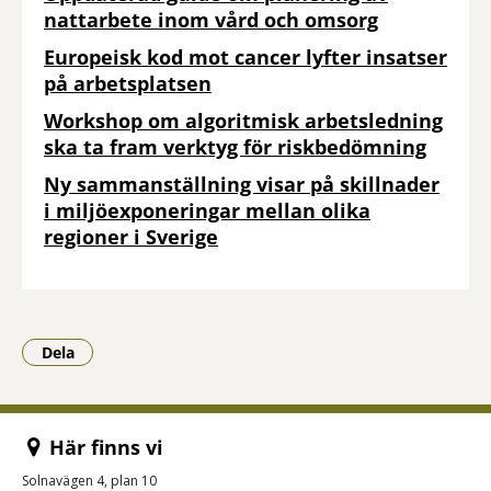
nattarbete inom vård och omsorg
Europeisk kod mot cancer lyfter insatser
på arbetsplatsen
Workshop om algoritmisk arbetsledning
ska ta fram verktyg för riskbedömning
Ny sammanställning visar på skillnader
i miljöexponeringar mellan olika
regioner i Sverige
Dela
- Klicka för att öppna delningsalternativ.
Här finns vi
Solnavägen 4, plan 10